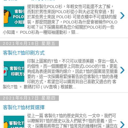
提到客製化POLO衫，年輕女性可能還不太了解，
›
而對於男性來說POLO衫從小到大必定有穿過，對
於某些男士來說 POLO衫 可是衣櫃中不可或缺的服
裝，那麼問題來了，POLO衫為什麼會被稱作POLO
衫呢？以下採購易將為您介紹關於POLO衫的一些
小知識。 POLO衫為一種短袖運動衫，頸...
2021年6月18日 星期五
客製化T恤印刷方式
印製上圖案的T恤，不只可以增添美觀、穿出一個人
›
的個性，而一個團體穿上同款式LOGO的T恤，更能
夠成為表達與宣傳的媒介，因此T恤的圖案是至關重
要的，這一次採購易緊接著告訴您客製化T恤的各種
印刷方式，希望您可以購買到自己喜歡又適合的 客
製化T恤 。 數碼打印 ( UV直噴 ) 根據數...
2021年6月17日 星期四
客製化T恤材質選擇
從上一篇 客製化T恤的歷史與文化 一文中，我們可
›
以瞭解到T恤的歷史以及人們賦予T恤的意義，這一
次，採購易將帶您了解T恤常見的幾種材質，讓您在