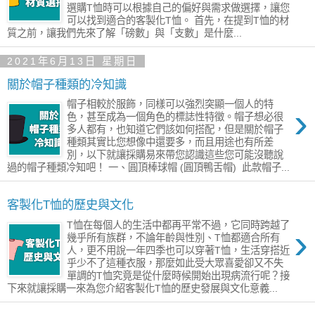
選購T恤時可以根據自己的偏好與需求做選擇，讓您
可以找到適合的客製化T恤。 首先，在提到T恤的材
質之前，讓我們先來了解「磅數」與「支數」是什麼...
2021年6月13日 星期日
關於帽子種類的冷知識
帽子相較於服飾，同樣可以強烈突顯一個人的特
›
色，甚至成為一個角色的標誌性特徵。帽子想必很
多人都有，也知道它們該如何搭配，但是關於帽子
種類其實比您想像中還要多，而且用途也有所差
別，以下就讓採購易來帶您認識這些您可能沒聽說
過的帽子種類冷知吧！ 一、圓頂棒球帽 (圓頂鴨舌帽) 此款帽子...
客製化T恤的歷史與文化
T恤在每個人的生活中都再平常不過，它同時跨越了
›
幾乎所有族群，不論年齡與性別、T恤都適合所有
人，更不用說一年四季也可以穿著T恤，生活穿搭近
乎少不了這種衣服，那麼如此受大眾喜愛卻又不失
單調的T恤究竟是從什麼時候開始出現病流行呢？接
下來就讓採購一來為您介紹客製化T恤的歷史發展與文化意義...