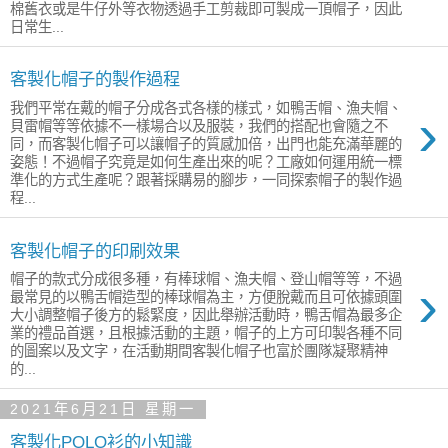
棉舊衣或是牛仔外等衣物透過手工剪裁即可製成一頂帽子，因此
日常生...
客製化帽子的製作過程
我們平常在戴的帽子分成各式各樣的樣式，如鴨舌帽、漁夫帽、
›
貝雷帽等等依據不一樣場合以及服裝，我們的搭配也會隨之不
同，而客製化帽子可以讓帽子的質感加倍，出門也能充滿華麗的
姿態！不過帽子究竟是如何生產出來的呢？工廠如何運用統一標
準化的方式生產呢？跟著採購易的腳步，一同探索帽子的製作過
程...
客製化帽子的印刷效果
帽子的款式分成很多種，有棒球帽、漁夫帽、登山帽等等，不過
›
最常見的以鴨舌帽造型的棒球帽為主，方便脫戴而且可依據頭圍
大小調整帽子後方的鬆緊度，因此舉辦活動時，鴨舌帽為最多企
業的禮品首選，且根據活動的主題，帽子的上方可印製各種不同
的圖案以及文字，在活動期間客製化帽子也富於團隊凝聚精神
的...
2021年6月21日 星期一
客製化POLO衫的小知識