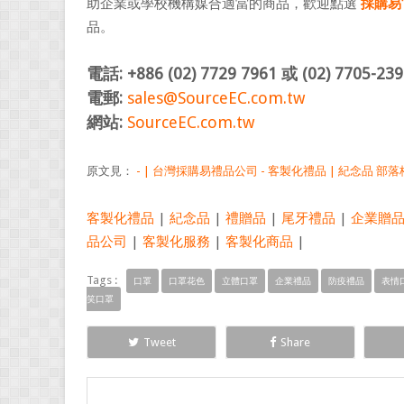
助企業或學校機構媒合適當的商品，歡迎點選
採購易
品。
電話: +886 (02) 7729 7961 或 (02) 7705-239
電郵:
sales@SourceEC.com.tw
網站:
SourceEC.com.tw
原文見：
- | 台灣採購易禮品公司 - 客製化禮品 | 紀念品 部落格
客製化禮品
|
紀念品
|
禮贈品
|
尾牙禮品
|
企業贈
品公司
|
客製化服務
|
客製化商品
|
Tags :
口罩
口罩花色
立體口罩
企業禮品
防疫禮品
表情
笑口罩
Tweet
Share