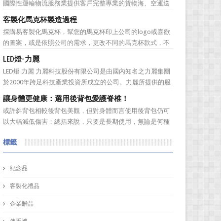
國際性運輸物流服務業提供客戶完整專業的貨物海、空運送
料材質的編號...
服務。服務網遍及全球。秉持”我們用心、 客戶放心”的經營
客製化馬克杯製造過程
理念，提供專業、負責、安全、便捷及熱忱的優良服務品
採購易客製化馬克杯，幫您的馬克杯印上公司的logo或喜歡
質。多樣式的服務項目滿足您全球化擴展商機的腳步，並可
的圖案，或是依照公司的需求，更改不同的馬克杯款式，不
依客戶之需求提...
管是馬克杯是高矮胖瘦，採購易都能為您客製化馬克杯，製
LED燈-力麗
作一款獨一無二的樣式，但是製作一個馬克杯需要花費多久
LED燈 力麗 力麗科技股份有限公司是由國內知名之力麗集團
的時間呢？相信您看完採購易介紹後，內心也會蠢蠢欲動的
於2000年跨足科技產業投資所成立的公司。力麗所提供的服
想去手拉坏體驗館...
務有：軟體開發、協助企業補助計畫、資安產品代理、資訊
讓身體更健康：選用後背包愛護脊椎！
整合服務、解抉方案、資訊安全、儲存系統，網路規劃等加
或許斜背包相較後背包美觀，但對身體而言使用後背包仍可
值服務！ 作為科技公司，訂購禮品又怎能普普通...
以大幅減低傷害；總括來說，只要是長期使用，無論是何種
背包都會對身體造成一定傷害：背包過重或錯誤的背負姿
標籤
勢、先天促量的產品設計等因素都有可能造成使用時的隱性
傷害！ 但若現在開始採用對身體較為輕鬆的後背包即可早日
拯救身體的脊椎。可將...
紀念品
客製化禮品
企業贈品