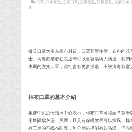
口罩
,
口罩花色
,
立體口罩
,
企業禮品
,
防疫禮品
,
表情口罩
,
罩
微笑口罩大多為棉布材質，口罩類型多變，布料的花
士、與餐飲業者在表達時可以更容易與人溝通，我們
專屬的微笑口罩，讓社會有更多溫暖，不被病毒影響
棉布口罩的基本介紹
根據中央疫情指揮中心表示，棉布口罩可隔絕６微米
用於阻擋灰塵、黑煙，且具有保暖效果可以擋風。棉
有三層的不織布防護，無分層結構能有效防護，但弄