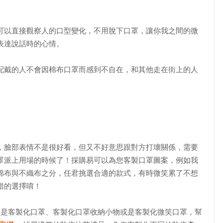
可以直接觀察人的口型變化，不用脫下口罩，讓你我之間的微
表達說話時的心情。
配戴的人不會因棉布口罩而感到不自在，和其他走在街上的人
，臉部表情不是很好看，但又不好意思跟對方打壞關係，需要
罩派上用場的時候了！採購易可以為您客製口罩圖案，例如我
棉布與不織布之分，任君挑選合適的款式，有時微笑累了不想
錯的選擇唷！
是客製化口罩、客製化口罩收納小物或是客製化微笑口罩，幫