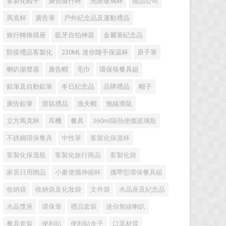
客製化帽子
廣告隨行杯
泡茶玻璃杯
禮品公司
馬克杯
廣告筆
戶外紀念品及運動禮品
旅行轉換插座
藍牙自拍神器
金屬筆紀念品
防疫禮品客製化
230ML 迷你随手保温杯
原子筆
喇叭揚聲器
廣告帽
毛巾
環保筷餐具組
鉛筆及自動鉛筆
冬日紀念品
品牌禮品
帽子
廣告鉛筆
滑鼠禮品
漁夫帽
無線滑鼠
立方馬克杯
耳機
餐具
360ml隔熱便攜玻璃瓶
不銹鋼環保餐具
中性筆
客製化保溫杯
客製化保溫瓶
客製化旅行商品
客製化袋
家居日用贈品
小麥便攜伸縮杯
攜帶型環保餐具組
收納袋
收納袋及化妝袋
文件袋
水晶座及紀念品
水晶獎座
環保筆
禮品套裝
迷你無線喇叭
餐具套裝
便利貼
便利貼盒子
口罩材質