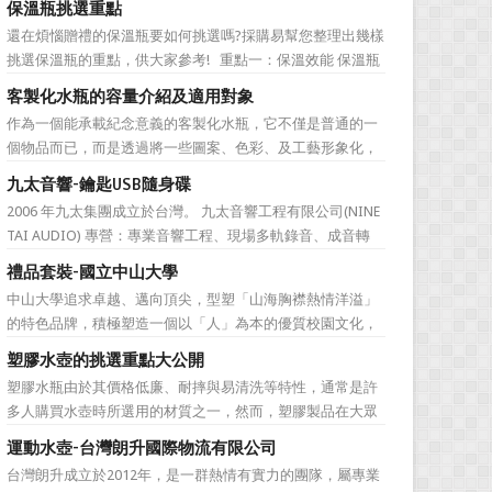
保溫瓶挑選重點
直是許多人最棘手的任務，送得不好反而怕有影響友誼什麼
還在煩惱贈禮的保溫瓶要如何挑選嗎?採購易幫您整理出幾樣
的。下面為大家準備的一份簡單的結婚禮品攻略，希望能為
挑選保溫瓶的重點，供大家參考! 重點一：保溫效能 保溫瓶
大家排憂解難吧! ...
的包裝外盒或說明書上會標示保溫數據，建議挑選至少6hr且
客製化水瓶的容量介紹及適用對象
>68℃的保溫瓶。 重點二：開蓋種類 一鍵開蓋v.s.旋轉開蓋
作為一個能承載紀念意義的客製化水瓶，它不僅是普通的一
若使用者會在駕駛期間飲水，則必須...
個物品而已，而是透過將一些圖案、色彩、及工藝形象化，
來象徵公司的特有文化。它塑造了公司的品牌，也體現公司
九太音響-鑰匙USB隨身碟
的特色，同時也能表達對於接受贈禮方的感激之情。此外，
2006 年九太集團成立於台灣。 九太音響工程有限公司(NINE
作為一樣每天都會用到的必需品，水瓶也含有虛懷若谷、有
TAI AUDIO) 專營：專業音響工程、現場多軌錄音、成音轉
容乃大的寓意，適合做...
播、音響樂器租賃、工程製作、器材買賣。 2017年，九太企
禮品套裝-國立中山大學
業滿十週年了！為慶祝九太音響成立十週年，九太音響向 採
中山大學追求卓越、邁向頂尖，型塑「山海胸襟熱情洋溢」
購易客製化禮品公司 訂購了一款 鑰匙...
的特色品牌，積極塑造一個以「人」為本的優質校園文化，
並營造「樂在其中」的工作氛圍，務求成為莘莘學子嚮往，
塑膠水壺的挑選重點大公開
優秀人才聚集，校友引以為傲，社會高度認同的國際知名一
塑膠水瓶由於其價格低廉、耐摔與易清洗等特性，通常是許
流大學。 中山大學圖書館圖書與資訊處訂製了 糖果色多層搭
多人購買水壺時所選用的材質之一，然而，塑膠製品在大眾
扣文件夾 和 ...
的印象中較容易會有毒素產生，這次，採購易將於您分享關
運動水壺-台灣朗升國際物流有限公司
於選購塑膠水壺時需要注意的地方。 重點一、塑膠編號的
台灣朗升成立於2012年，是一群熱情有實力的團隊，屬專業
選擇 這裡的塑膠編號高低不是指耐熱程度，而是指不同塑