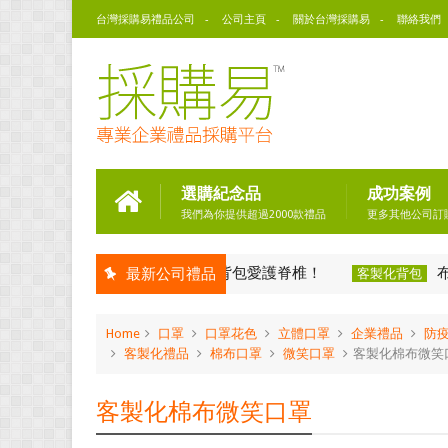
台灣採購易禮品公司
公司主頁
關於台灣採購易
聯絡我們
選購紀念品
成功案例
我們為你提供超過2000款禮品
更多其他公司訂
讓身體更健康：選用後背包愛護脊椎！
布料印
最新公司禮品
包
客製化背包
Home
口罩
口罩花色
立體口罩
企業禮品
防
客製化禮品
棉布口罩
微笑口罩
客製化棉布微笑
客製化棉布微笑口罩