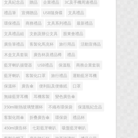
文具紀念品
贈品
企業禮品
3C及手機周邊禮品
禮品筆
宣傳贈品
USB隨身碟
文具禮品
環保禮品
商務禮品
文具系列禮品
最新禮品
文具禮品組
文創及辦公文具
股東會禮品
廣告筆禮品
客製化馬克杯
旅行用品
活動宣傳品
木盒文具套裝
廣告杯及禮品樽
禮品
藍牙喇叭揚聲器
USB禮品
保溫瓶
商務企業套裝
藍牙喇叭
客製化口罩
旅行禮品
運動藍牙耳機
保溫杯
廣告傘
便利貼及便條紙
口罩
無線藍芽耳機
耳機客製
變色廣告傘
350ml耐熱玻璃雙層杯
不織布環保袋
保溫瓶紀念品
客製化雨傘
折叠廣告傘
環保袋
禮品杯
450ml廣告杯
七彩藍牙喇叭
吸盤藍牙喇叭