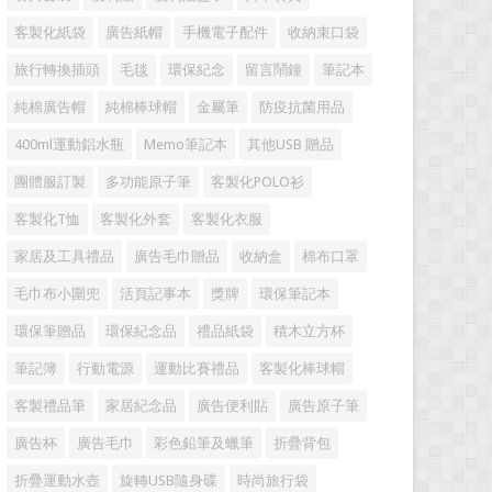
客製化紙袋
廣告紙帽
手機電子配件
收納束口袋
旅行轉換插頭
毛毯
環保紀念
留言鬧鐘
筆記本
純棉廣告帽
純棉棒球帽
金屬筆
防疫抗菌用品
400ml運動鋁水瓶
Memo筆記本
其他USB 贈品
團體服訂製
多功能原子筆
客製化POLO衫
客製化T恤
客製化外套
客製化衣服
家居及工具禮品
廣告毛巾贈品
收納盒
棉布口罩
毛巾布小圍兜
活頁記事本
獎牌
環保筆記本
環保筆贈品
環保紀念品
禮品紙袋
積木立方杯
筆記簿
行動電源
運動比賽禮品
客製化棒球帽
客製禮品筆
家居紀念品
廣告便利貼
廣告原子筆
廣告杯
廣告毛巾
彩色鉛筆及蠟筆
折疊背包
折疊運動水壺
旋轉USB隨身碟
時尚旅行袋