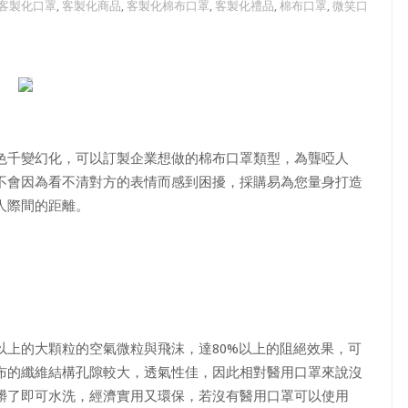
客製化口罩
,
客製化商品
,
客製化棉布口罩
,
客製化禮品
,
棉布口罩
,
微笑口
色千變幻化，可以訂製企業想做的棉布口罩類型，為聾啞人
不會因為看不清對方的表情而感到困擾，採購易為您量身打造
人際間的距離。
以上的大顆粒的空氣微粒與飛沫，達80%以上的阻絕效果，可
布的纖維結構孔隙較大，透氣性佳，因此相對醫用口罩來說沒
髒了即可水洗，經濟實用又環保，若沒有醫用口罩可以使用