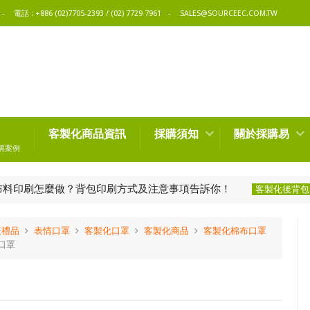
電話 : +886 (02)7705-2393 / (02) 7729 7961
SALES@SOURCEEC.COM.TW
客製化商品資訊
採購須知
關於採購易
購案例
刷怎麼做？背包印刷方式及注意事項告訴你！
男生
客製化後背包
疫禮品
表情口罩
客製化口罩
客製化商品
客製化棉布口罩
口罩