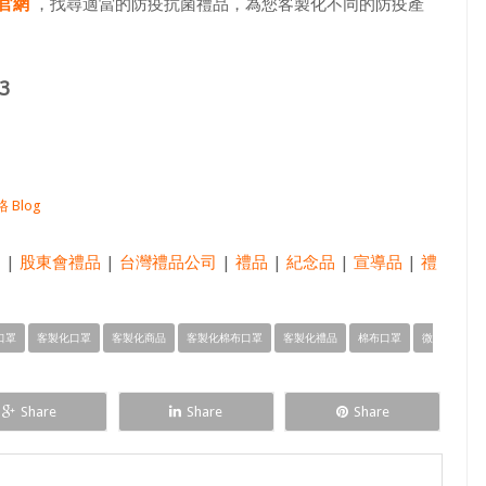
官網
，找尋適當的防疫抗菌禮品，為您客製化不同的防疫產
3
 Blog
品
|
股東會禮品
|
台灣禮品公司
|
禮品
|
紀念品
|
宣導品
|
禮
口罩
客製化口罩
客製化商品
客製化棉布口罩
客製化禮品
棉布口罩
微
Share
Share
Share