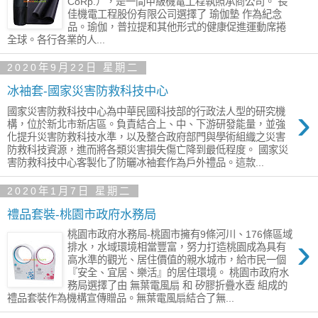
CoRp.），是一間甲級機電工程執照承商公司。 長
佳機電工程股份有限公司選擇了 瑜伽墊 作為紀念
品。瑜伽，普拉提和其他形式的健康促進運動席捲
全球。各行各業的人...
2020年9月22日 星期二
冰袖套-國家災害防救科技中心
›
國家災害防救科技中心為中華民國科技部的行政法人型的研究機
構，位於新北市新店區。負責結合上、中、下游研發能量，並強
化提升災害防救科技水準，以及整合政府部門與學術組織之災害
防救科技資源，進而將各類災害損失傷亡降到最低程度。 國家災
害防救科技中心客製化了防曬冰袖套作為戶外禮品。這款...
2020年1月7日 星期二
禮品套裝-桃園市政府水務局
桃園市政府水務局-桃園市擁有9條河川、176條區域
›
排水，水域環境相當豐富，努力打造桃園成為具有
高水準的觀光、居住價值的親水城市，給市民一個
『安全、宜居、樂活』的居住環境。 桃園市政府水
務局選擇了由 無葉電風扇 和 矽膠折疊水壺 組成的
禮品套裝作為機構宣傳贈品。無葉電風扇結合了無...