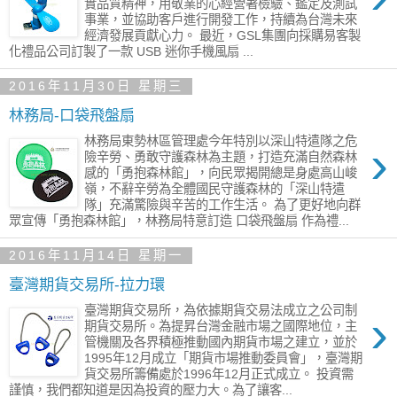
實品質精神，用敬業的心經營著檢驗、鑑定及測試
事業，並協助客戶進行開發工作，持續為台灣未來
經濟發展貢獻心力。 最近，GSL集團向採購易客製
化禮品公司訂製了一款 USB 迷你手機風扇 ...
2016年11月30日 星期三
林務局-口袋飛盤扇
林務局東勢林區管理處今年特別以深山特遣隊之危
›
險辛勞、勇敢守護森林為主題，打造充滿自然森林
感的「勇抱森林館」，向民眾揭開總是身處高山峻
嶺，不辭辛勞為全體國民守護森林的「深山特遣
隊」充滿驚險與辛苦的工作生活。 為了更好地向群
眾宣傳「勇抱森林館」，林務局特意訂造 口袋飛盤扇 作為禮...
2016年11月14日 星期一
臺灣期貨交易所-拉力環
臺灣期貨交易所，為依據期貨交易法成立之公司制
›
期貨交易所。為提昇台灣金融市場之國際地位，主
管機關及各界積極推動國內期貨市場之建立，並於
1995年12月成立「期貨市場推動委員會」，臺灣期
貨交易所籌備處於1996年12月正式成立。 投資需
謹慎，我們都知道是因為投資的壓力大。為了讓客...