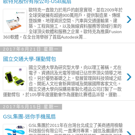
歐特克股份有限公司-USB風扇
歐特克一直致力於用戶的創意實現，並在2009年於
›
全球突破擁有超過900萬用戶，提供製造業、傳媒
暨娛樂、地理資訊空間、汽車與交通運輸業、建
築、工程與施工，以及無線資料服務等領域行業的
全球頂尖軟體和服務之企業。歐特克為推廣Fusion
360軟體，在全台灣舉辦了首屆Autodesk菁...
2017年8月21日 星期一
國立交通大學-運動臂包
國立交通大學為研究型大學，向以理工著稱，尤在
›
電子、資通訊及光電等領域已佔世界頂尖領導之地
位，另於優勢基礎之上，發展管理與科技領域之結
合、開拓人文社會新興領域及開展國際客家文化。
國立交通大學向採購易客製化禮品公司訂製了一款
運動臂包 ，於105學年度運動會作為運動比賽禮品派發。運動...
2017年5月15日 星期一
GSL集團-迷你手機風扇
GSL集團於2011年在台灣台北成立了美商通用檢驗
›
科技股份有限公司,一直秉持專業、誠信及嚴謹的落