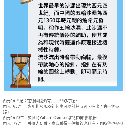
西元16世紀：在德國開始有桌上型的時鐘。
西元1657年：惠更斯發現擺的頻率可以計算時間，造出了第一個擺
鐘。
西元1670年：英國的William Clement發明錨形擒縱器。
西元1797年：美國人伊萊．泰瑞獲得一個鐘的專利權，同時他也被視