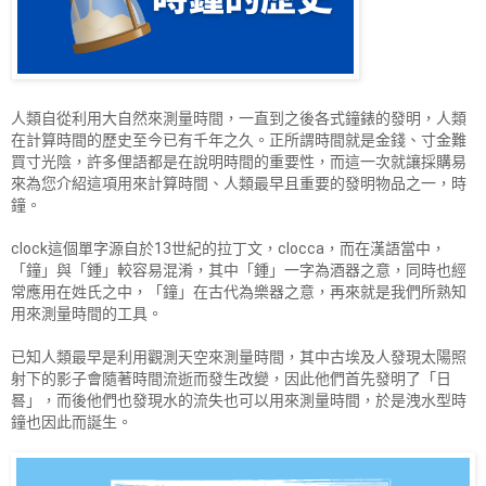
人類自從利用大自然來測量時間，一直到之後各式鐘錶的發明，人類
在計算時間的歷史至今已有千年之久。正所謂時間就是金錢、寸金難
買寸光陰，許多俚語都是在說明時間的重要性，而這一次就讓採購易
來為您介紹這項用來計算時間、人類最早且重要的發明物品之一，時
鐘。
clock這個單字源自於13世紀的拉丁文，clocca，而在漢語當中，
「鐘」與「鍾」較容易混淆，其中「鍾」一字為酒器之意，同時也經
常應用在姓氏之中，「鐘」在古代為樂器之意，再來就是我們所熟知
用來測量時間的工具。
已知人類最早是利用觀測天空來測量時間，其中古埃及人發現太陽照
射下的影子會隨著時間流逝而發生改變，因此他們首先發明了「日
晷」，而後他們也發現水的流失也可以用來測量時間，於是洩水型時
鐘也因此而誕生。