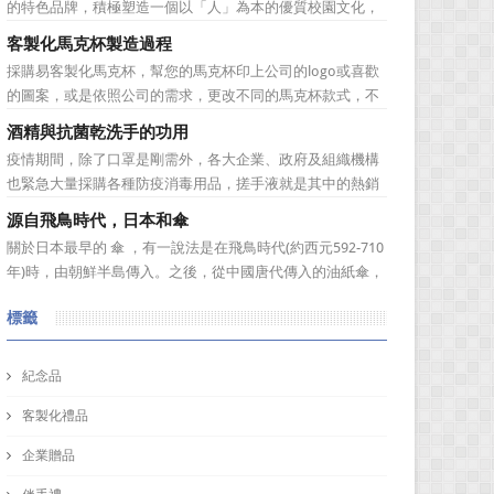
的特色品牌，積極塑造一個以「人」為本的優質校園文化，
並營造「樂在其中」的工作氛圍，務求成為莘莘學子嚮往，
客製化馬克杯製造過程
優秀人才聚集，校友引以為傲，社會高度認同的國際知名一
採購易客製化馬克杯，幫您的馬克杯印上公司的logo或喜歡
流大學。 中山大學圖書館圖書與資訊處訂製了 糖果色多層搭
的圖案，或是依照公司的需求，更改不同的馬克杯款式，不
扣文件夾 和 ...
管是馬克杯是高矮胖瘦，採購易都能為您客製化馬克杯，製
酒精與抗菌乾洗手的功用
作一款獨一無二的樣式，但是製作一個馬克杯需要花費多久
疫情期間，除了口罩是剛需外，各大企業、政府及組織機構
的時間呢？相信您看完採購易介紹後，內心也會蠢蠢欲動的
也緊急大量採購各種防疫消毒用品，搓手液就是其中的熱銷
想去手拉坏體驗館...
搶手貨，無論從成本或是實用性來看，無論是用來派發給員
源自飛鳥時代，日本和傘
工還是派街坊，都十分適合。但是否每種搓手液都能殺滅這
關於日本最早的 傘 ，有一說法是在飛鳥時代(約西元592-710
次的新型冠狀病毒？選購消毒搓手液的時候需要注意什麼？
年)時，由朝鮮半島傳入。之後，從中國唐代傳入的油紙傘，
使用搓手液的時候又需...
也稱為唐傘，由於日本以前是由大和國所統一，故稱大和民
標籤
族，也因此稱傘為「和傘」。和傘直到江戶時代前，都是做
為佛教儀式法器，到了江戶時代，和傘才在民間普及並當成
雨具使...
紀念品
客製化禮品
企業贈品