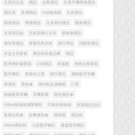
文具紀念品
贈品
企業禮品
3C及手機周邊禮品
禮品筆
宣傳贈品
USB隨身碟
文具禮品
環保禮品
商務禮品
文具系列禮品
最新禮品
文具禮品組
文創及辦公文具
股東會禮品
廣告筆禮品
客製化馬克杯
旅行用品
活動宣傳品
木盒文具套裝
廣告杯及禮品樽
禮品
藍牙喇叭揚聲器
USB禮品
保溫瓶
商務企業套裝
藍牙喇叭
客製化口罩
旅行禮品
運動藍牙耳機
保溫杯
廣告傘
便利貼及便條紙
口罩
無線藍芽耳機
耳機客製
變色廣告傘
350ml耐熱玻璃雙層杯
不織布環保袋
保溫瓶紀念品
客製化雨傘
折叠廣告傘
環保袋
禮品杯
450ml廣告杯
七彩藍牙喇叭
吸盤藍牙喇叭