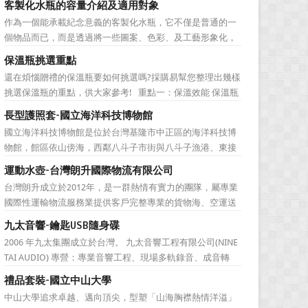
客製化水瓶的容量介紹及適用對象
直是許多人最棘手的任務，送得不好反而怕有影響友誼什麼
作為一個能承載紀念意義的客製化水瓶，它不僅是普通的一
的。下面為大家準備的一份簡單的結婚禮品攻略，希望能為
個物品而已，而是透過將一些圖案、色彩、及工藝形象化，
大家排憂解難吧! ...
來象徵公司的特有文化。它塑造了公司的品牌，也體現公司
保溫瓶挑選重點
的特色，同時也能表達對於接受贈禮方的感激之情。此外，
還在煩惱贈禮的保溫瓶要如何挑選嗎?採購易幫您整理出幾樣
作為一樣每天都會用到的必需品，水瓶也含有虛懷若谷、有
挑選保溫瓶的重點，供大家參考! 重點一：保溫效能 保溫瓶
容乃大的寓意，適合做...
的包裝外盒或說明書上會標示保溫數據，建議挑選至少6hr
長型護照套-國立海洋科技博物館
且>68℃的保溫瓶。 重點二：開蓋種類 一鍵開蓋v.s.旋轉開
國立海洋科技博物館是位於台灣基隆市中正區的海洋科技博
蓋 若使用者會在駕駛期間飲水，則必須...
物館，館區依山傍海，西鄰八斗子市街與八斗子漁港、東接
東北角海岸風景特定區，有省道台2線及台鐵深澳線經過，
運動水壺-台灣朗升國際物流有限公司
總面積約48公頃。設有「海洋環境廳」、「海洋科學廳」等
台灣朗升成立於2012年，是一群熱情有實力的團隊，屬專業
9個展示廳，以及潮境海洋中心、潮境公園、環保復育公
國際性運輸物流服務業提供客戶完整專業的貨物海、空運送
園、八斗子公園等遊憩...
服務。服務網遍及全球。秉持”我們用心、 客戶放心”的經營
九太音響-鑰匙USB隨身碟
理念，提供專業、負責、安全、便捷及熱忱的優良服務品
2006 年九太集團成立於台灣。 九太音響工程有限公司(NINE
質。多樣式的服務項目滿足您全球化擴展商機的腳步，並可
TAI AUDIO) 專營：專業音響工程、現場多軌錄音、成音轉
依客戶之需求提...
播、音響樂器租賃、工程製作、器材買賣。 2017年，九太企
禮品套裝-國立中山大學
業滿十週年了！為慶祝九太音響成立十週年，九太音響向 採
中山大學追求卓越、邁向頂尖，型塑「山海胸襟熱情洋溢」
購易客製化禮品公司 訂購了一款 鑰匙...