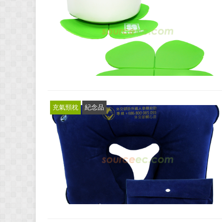
充氣頸枕
紀念品