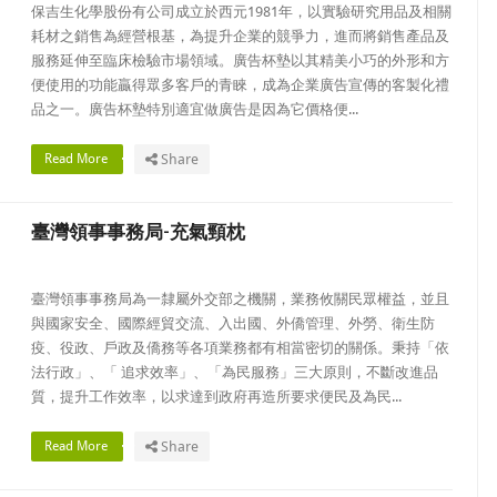
保吉生化學股份有公司成立於西元1981年，以實驗研究用品及相關
耗材之銷售為經營根基，為提升企業的競爭力，進而將銷售產品及
服務延伸至臨床檢驗市場領域。廣告杯墊以其精美小巧的外形和方
便使用的功能贏得眾多客戶的青睞，成為企業廣告宣傳的客製化禮
品之一。廣告杯墊特別適宜做廣告是因為它價格便...
Read More
Share
臺灣領事事務局-充氣頸枕
臺灣領事事務局為一隸屬外交部之機關，業務攸關民眾權益，並且
與國家安全、國際經貿交流、入出國、外僑管理、外勞、衛生防
疫、役政、戶政及僑務等各項業務都有相當密切的關係。秉持「依
法行政」、「 追求效率」、「為民服務」三大原則，不斷改進品
質，提升工作效率，以求達到政府再造所要求便民及為民...
Read More
Share