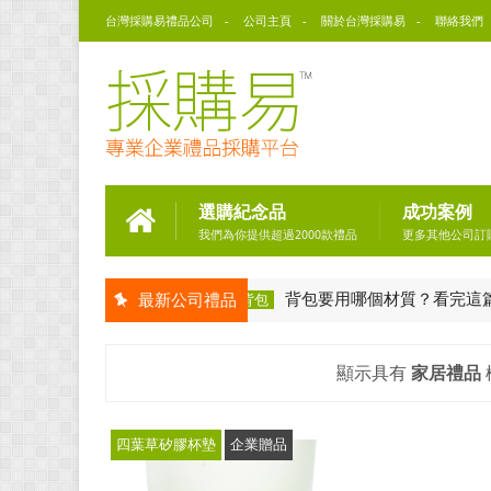
台灣採購易禮品公司
公司主頁
關於台灣採購易
聯絡我們
選購紀念品
成功案例
我們為你提供超過2000款禮品
更多其他公司訂
背包要用哪個材質？看完這篇就知道
最新公司禮品
客製化後背包
顯示具有
家居禮品
四葉草矽膠杯墊
企業贈品