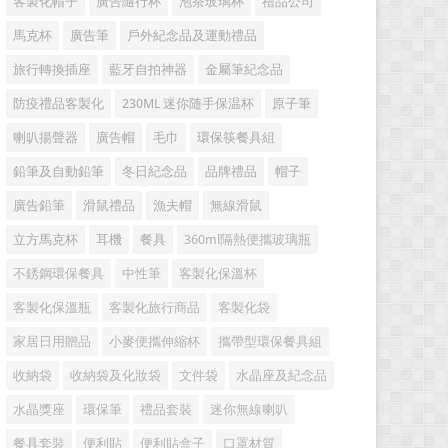
客製化帽子
廣告隨行杯
泡茶玻璃杯
禮品公司
馬克杯
廣告筆
戶外紀念品及運動禮品
旅行轉換插座
藍牙自拍神器
金屬筆紀念品
防疫禮品客製化
230ML 迷你随手保温杯
原子筆
喇叭揚聲器
廣告帽
毛巾
環保筷餐具組
鉛筆及自動鉛筆
冬日紀念品
品牌禮品
帽子
廣告鉛筆
滑鼠禮品
漁夫帽
無線滑鼠
立方馬克杯
耳機
餐具
360ml隔熱便攜玻璃瓶
不銹鋼環保餐具
中性筆
客製化保溫杯
客製化保溫瓶
客製化旅行商品
客製化袋
家居日用贈品
小麥便攜伸縮杯
攜帶型環保餐具組
收納袋
收納袋及化妝袋
文件袋
水晶座及紀念品
水晶獎座
環保筆
禮品套裝
迷你無線喇叭
餐具套裝
便利貼
便利貼盒子
口罩材質