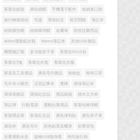
客製化紙袋
廣告紙帽
手機電子配件
收納束口袋
旅行轉換插頭
毛毯
環保紀念
留言鬧鐘
筆記本
純棉廣告帽
純棉棒球帽
金屬筆
防疫抗菌用品
400ml運動鋁水瓶
Memo筆記本
其他USB 贈品
團體服訂製
多功能原子筆
客製化POLO衫
客製化T恤
客製化外套
客製化衣服
家居及工具禮品
廣告毛巾贈品
收納盒
棉布口罩
毛巾布小圍兜
活頁記事本
獎牌
環保筆記本
環保筆贈品
環保紀念品
禮品紙袋
積木立方杯
筆記簿
行動電源
運動比賽禮品
客製化棒球帽
客製禮品筆
家居紀念品
廣告便利貼
廣告原子筆
廣告杯
廣告毛巾
彩色鉛筆及蠟筆
折疊背包
折疊運動水壺
旋轉USB隨身碟
時尚旅行袋