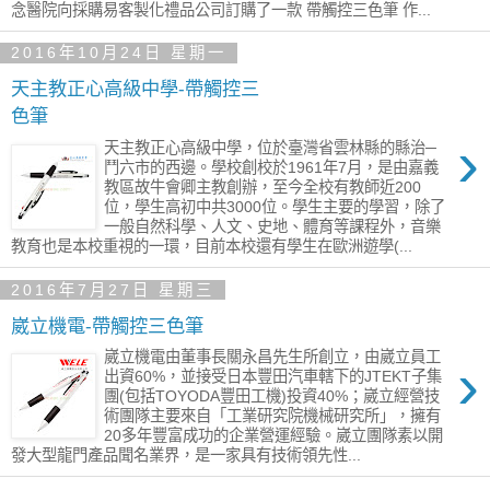
念醫院向採購易客製化禮品公司訂購了一款 帶觸控三色筆 作...
2016年10月24日 星期一
天主教正心高級中學-帶觸控三
色筆
›
天主教正心高級中學，位於臺灣省雲林縣的縣治─
鬥六市的西邊。學校創校於1961年7月，是由嘉義
教區故牛會卿主教創辦，至今全校有教師近200
位，學生高初中共3000位。學生主要的學習，除了
一般自然科學、人文、史地、體育等課程外，音樂
教育也是本校重視的一環，目前本校還有學生在歐洲遊學(...
2016年7月27日 星期三
崴立機電-帶觸控三色筆
崴立機電由董事長關永昌先生所創立，由崴立員工
›
出資60%，並接受日本豐田汽車轄下的JTEKT子集
團(包括TOYODA豐田工機)投資40%；崴立經營技
術團隊主要來自「工業研究院機械研究所」，擁有
20多年豐富成功的企業營運經驗。崴立團隊素以開
發大型龍門產品聞名業界，是一家具有技術領先性...