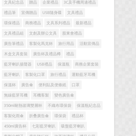
文具紀念品
贈品
企業禮品
3C及手機周邊禮品
禮品筆
宣傳贈品
USB隨身碟
文具禮品
環保禮品
商務禮品
文具系列禮品
最新禮品
文具禮品組
文創及辦公文具
股東會禮品
廣告筆禮品
客製化馬克杯
旅行用品
活動宣傳品
木盒文具套裝
廣告杯及禮品樽
禮品
藍牙喇叭揚聲器
USB禮品
保溫瓶
商務企業套裝
藍牙喇叭
客製化口罩
旅行禮品
運動藍牙耳機
保溫杯
廣告傘
便利貼及便條紙
口罩
無線藍芽耳機
耳機客製
變色廣告傘
350ml耐熱玻璃雙層杯
不織布環保袋
保溫瓶紀念品
客製化雨傘
折叠廣告傘
環保袋
禮品杯
450ml廣告杯
七彩藍牙喇叭
吸盤藍牙喇叭