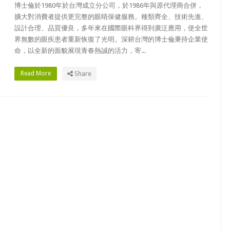
博士倫於1980年於台灣成立分公司，於1986年與原代理​​商合併，
擴大對消費者提供更完整的眼睛保健服務。種類齊全、技術先進、
設計合理、品質優良，多年來在國際眼科界得到廣泛應用，使全世
界無數的眼疾患者重新恢復了光明。深耕台灣的博士倫秉持企業使
命，以全新的面貌展現青春熱誠的活力，寄...
Read More
Share