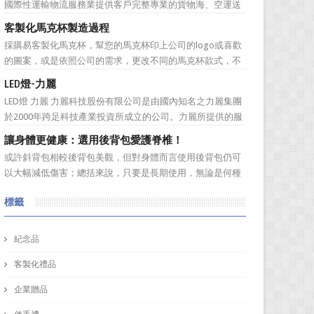
國際性運輸物流服務業提供客戶完整專業的貨物海、空運送
料材質的編號...
服務。服務網遍及全球。秉持”我們用心、 客戶放心”的經營
客製化馬克杯製造過程
理念，提供專業、負責、安全、便捷及熱忱的優良服務品
採購易客製化馬克杯，幫您的馬克杯印上公司的logo或喜歡
質。多樣式的服務項目滿足您全球化擴展商機的腳步，並可
的圖案，或是依照公司的需求，更改不同的馬克杯款式，不
依客戶之需求提...
管是馬克杯是高矮胖瘦，採購易都能為您客製化馬克杯，製
LED燈-力麗
作一款獨一無二的樣式，但是製作一個馬克杯需要花費多久
LED燈 力麗 力麗科技股份有限公司是由國內知名之力麗集團
的時間呢？相信您看完採購易介紹後，內心也會蠢蠢欲動的
於2000年跨足科技產業投資所成立的公司。力麗所提供的服
想去手拉坏體驗館...
務有：軟體開發、協助企業補助計畫、資安產品代理、資訊
讓身體更健康：選用後背包愛護脊椎！
整合服務、解抉方案、資訊安全、儲存系統，網路規劃等加
或許斜背包相較後背包美觀，但對身體而言使用後背包仍可
值服務！ 作為科技公司，訂購禮品又怎能普普通...
以大幅減低傷害；總括來說，只要是長期使用，無論是何種
背包都會對身體造成一定傷害：背包過重或錯誤的背負姿
標籤
勢、先天促量的產品設計等因素都有可能造成使用時的隱性
傷害！ 但若現在開始採用對身體較為輕鬆的後背包即可早日
拯救身體的脊椎。可將...
紀念品
客製化禮品
企業贈品