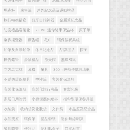
客製化帽子
廣告隨行杯
泡茶玻璃杯
禮品公司
馬克杯
廣告筆
戶外紀念品及運動禮品
旅行轉換插座
藍牙自拍神器
金屬筆紀念品
防疫禮品客製化
230ML 迷你随手保温杯
原子筆
喇叭揚聲器
廣告帽
毛巾
環保筷餐具組
鉛筆及自動鉛筆
冬日紀念品
品牌禮品
帽子
廣告鉛筆
滑鼠禮品
漁夫帽
無線滑鼠
立方馬克杯
耳機
餐具
360ml隔熱便攜玻璃瓶
不銹鋼環保餐具
中性筆
客製化保溫杯
客製化保溫瓶
客製化旅行商品
客製化袋
家居日用贈品
小麥便攜伸縮杯
攜帶型環保餐具組
收納袋
收納袋及化妝袋
文件袋
水晶座及紀念品
水晶獎座
環保筆
禮品套裝
迷你無線喇叭
餐具套裝
便利貼
便利貼盒子
口罩材質