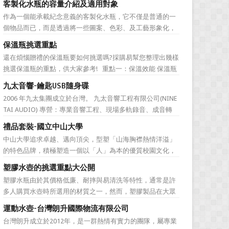
客製化水瓶的容量介紹及適用對象
直是許多人最棘手的任務，送得不好反而怕有影響友誼什麼
作為一個能承載紀念意義的客製化水瓶，它不僅是普通的一
的。下面為大家準備的一份簡單的結婚禮品攻略，希望能為
個物品而已，而是透過將一些圖案、色彩、及工藝形象化，
大家排憂解難吧! ...
來象徵公司的特有文化。它塑造了公司的品牌，也體現公司
保溫瓶挑選重點
的特色，同時也能表達對於接受贈禮方的感激之情。此外，
還在煩惱贈禮的保溫瓶要如何挑選嗎?採購易幫您整理出幾樣
作為一樣每天都會用到的必需品，水瓶也含有虛懷若谷、有
挑選保溫瓶的重點，供大家參考! 重點一：保溫效能 保溫瓶
容乃大的寓意，適合做...
的包裝外盒或說明書上會標示保溫數據，建議挑選至少6hr且
九太音響-鑰匙USB隨身碟
>68℃的保溫瓶。 重點二：開蓋種類 一鍵開蓋v.s.旋轉開蓋
2006 年九太集團成立於台灣。 九太音響工程有限公司(NINE
若使用者會在駕駛期間飲水，則必須...
TAI AUDIO) 專營：專業音響工程、現場多軌錄音、成音轉
播、音響樂器租賃、工程製作、器材買賣。 2017年，九太企
禮品套裝-國立中山大學
業滿十週年了！為慶祝九太音響成立十週年，九太音響向 採
中山大學追求卓越、邁向頂尖，型塑「山海胸襟熱情洋溢」
購易客製化禮品公司 訂購了一款 鑰匙...
的特色品牌，積極塑造一個以「人」為本的優質校園文化，
並營造「樂在其中」的工作氛圍，務求成為莘莘學子嚮往，
塑膠水壺的挑選重點大公開
優秀人才聚集，校友引以為傲，社會高度認同的國際知名一
塑膠水瓶由於其價格低廉、耐摔與易清洗等特性，通常是許
流大學。 中山大學圖書館圖書與資訊處訂製了 糖果色多層搭
多人購買水壺時所選用的材質之一，然而，塑膠製品在大眾
扣文件夾 和 ...
的印象中較容易會有毒素產生，這次，採購易將於您分享關
運動水壺-台灣朗升國際物流有限公司
於選購塑膠水壺時需要注意的地方。 重點一、塑膠編號的
台灣朗升成立於2012年，是一群熱情有實力的團隊，屬專業
選擇 這裡的塑膠編號高低不是指耐熱程度，而是指不同塑