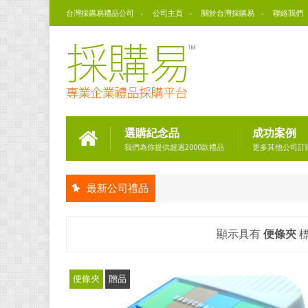
台灣採購易禮品公司
公司主頁
關於台灣採購易
聯絡我們
選購紀念品
成功案例
我們為你提供超過2000款禮品
更多其他公司訂
最新公司禮品
顯示具有
便條夾
便條夾
贈品