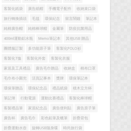
客製化紙袋
廣告紙帽
手機電子配件
收納束口袋
旅行轉換插頭
毛毯
環保紀念
留言鬧鐘
筆記本
純棉廣告帽
純棉棒球帽
金屬筆
防疫抗菌用品
400ml運動鋁水瓶
Memo筆記本
其他USB 贈品
團體服訂製
多功能原子筆
客製化POLO衫
客製化T恤
客製化外套
客製化衣服
家居及工具禮品
廣告毛巾贈品
收納盒
棉布口罩
毛巾布小圍兜
活頁記事本
獎牌
環保筆記本
環保筆贈品
環保紀念品
禮品紙袋
積木立方杯
筆記簿
行動電源
運動比賽禮品
客製化棒球帽
客製禮品筆
家居紀念品
廣告便利貼
廣告原子筆
廣告杯
廣告毛巾
彩色鉛筆及蠟筆
折疊背包
折疊運動水壺
旋轉USB隨身碟
時尚旅行袋