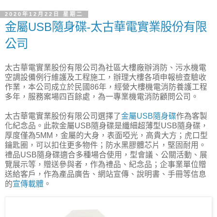
2020年12月22日 星期二
金屬USB隨身碟-太古華電實業股份有限
公司
太古華電實業股份有限公司為社區大樓廠辦消防、污水機電
空調設備例行維護及工程施工，辦理大樓各項申報檢查驗收
作業，本公司成立於民國86年，經營大樓機電消防養護工程
多年，服務案場四百餘處，為一專業機電消防顧問公司。
太古華電實業股份有限公司選擇了
金屬USB隨身碟
作為客製
化紀念品。此款金屬USB隨身碟是纖細超薄型USB隨身碟，
厚度僅為5MM，金屬的大身，表面啞光，高貴大方；虎口型
鑰匙圈，可以扣住更多物件；防水黑膠體芯片，堅固耐用。
禮品USB隨身碟適合多種場合使用，型會議、公關活動、展
覽展示等，贈送參與者，作為禮品、紀念品；企事業單位贈
送給客戶，作為產品廣告、網站宣傳、說明書、手冊等信息
的
宣傳載體
。