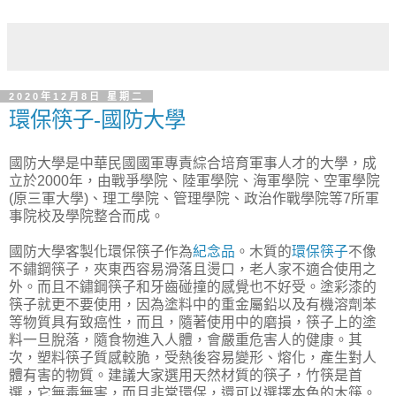
2020年12月8日 星期二
環保筷子-國防大學
國防大學是中華民國國軍專責綜合培育軍事人才的大學，成
立於2000年，由戰爭學院、陸軍學院、海軍學院、空軍學院
(原三軍大學)、理工學院、管理學院、政治作戰學院等7所軍
事院校及學院整合而成。
國防大學客製化環保筷子作為
紀念品
。木質的
環保筷子
不像
不鏽鋼筷子，夾東西容易滑落且燙口，老人家不適合使用之
外。而且不鏽鋼筷子和牙齒碰撞的感覺也不好受。塗彩漆的
筷子就更不要使用，因為塗料中的重金屬鉛以及有機溶劑苯
等物質具有致癌性，而且，隨著使用中的磨損，筷子上的塗
料一旦脫落，隨食物進入人體，會嚴重危害人的健康。其
次，塑料筷子質感較脆，受熱後容易變形、熔化，產生對人
體有害的物質。建議大家選用天然材質的筷子，竹筷是首
選，它無毒無害，而且非常環保，還可以選擇本色的木筷。