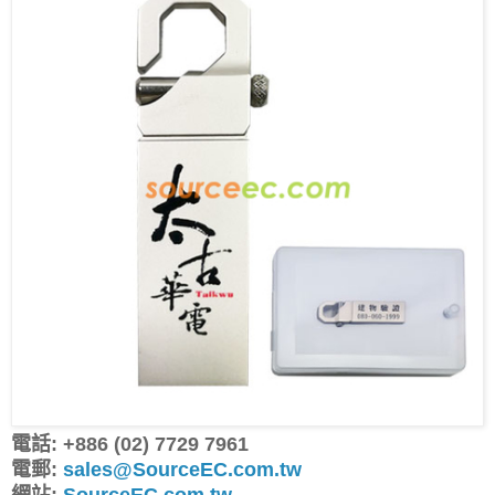
電話: +886 (02) 7729 7961
電郵:
sales@SourceEC.com.tw
網站:
SourceEC.com.tw