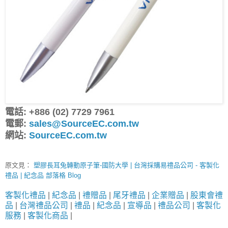
電話: +886 (02) 7729 7961
電郵:
sales@SourceEC.com.tw
網站:
SourceEC.com.tw
原文見：
塑膠長耳兔轉動原子筆-國防大學 | 台灣採購易禮品公司 - 客製化
禮品 | 紀念品 部落格 Blog
客製化禮品
|
紀念品
|
禮贈品
|
尾牙禮品
|
企業贈品
|
股東會禮
品
|
台灣禮品公司
|
禮品
|
紀念品
|
宣導品
|
禮品公司
|
客製化
服務
|
客製化商品
|