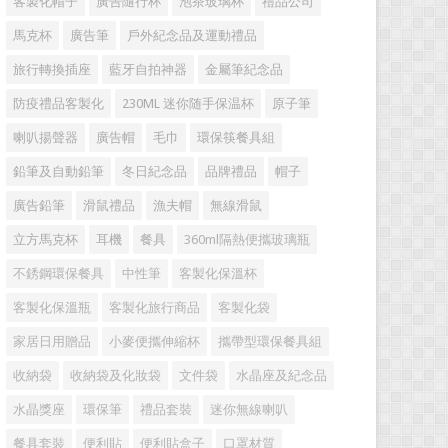
客製化帽子
廣告隨行杯
泡茶玻璃杯
禮品公司
馬克杯
廣告筆
戶外紀念品及運動禮品
旅行轉換插座
藍牙自拍神器
金屬筆紀念品
防疫禮品客製化
230ML 迷你随手保温杯
原子筆
喇叭揚聲器
廣告帽
毛巾
環保筷餐具組
鉛筆及自動鉛筆
冬日紀念品
品牌禮品
帽子
廣告鉛筆
滑鼠禮品
漁夫帽
無線滑鼠
立方馬克杯
耳機
餐具
360ml隔熱便攜玻璃瓶
不銹鋼環保餐具
中性筆
客製化保溫杯
客製化保溫瓶
客製化旅行商品
客製化袋
家居日用贈品
小麥便攜伸縮杯
攜帶型環保餐具組
收納袋
收納袋及化妝袋
文件袋
水晶座及紀念品
水晶獎座
環保筆
禮品套裝
迷你無線喇叭
餐具套裝
便利貼
便利貼盒子
口罩材質