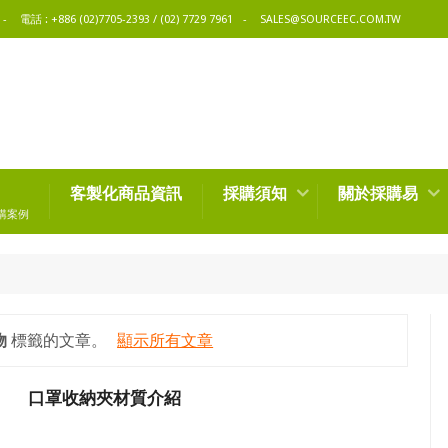
電話 : +886 (02)7705-2393 / (02) 7729 7961
SALES@SOURCEEC.COM.TW
客製化商品資訊
採購須知
關於採購易
購案例
物
標籤的文章。
顯示所有文章
口罩收納夾材質介紹