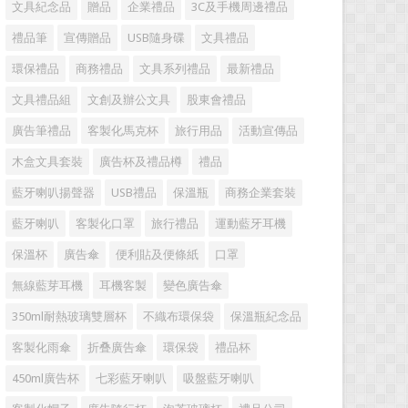
文具紀念品
贈品
企業禮品
3C及手機周邊禮品
禮品筆
宣傳贈品
USB隨身碟
文具禮品
環保禮品
商務禮品
文具系列禮品
最新禮品
文具禮品組
文創及辦公文具
股東會禮品
廣告筆禮品
客製化馬克杯
旅行用品
活動宣傳品
木盒文具套裝
廣告杯及禮品樽
禮品
藍牙喇叭揚聲器
USB禮品
保溫瓶
商務企業套裝
藍牙喇叭
客製化口罩
旅行禮品
運動藍牙耳機
保溫杯
廣告傘
便利貼及便條紙
口罩
無線藍芽耳機
耳機客製
變色廣告傘
350ml耐熱玻璃雙層杯
不織布環保袋
保溫瓶紀念品
客製化雨傘
折叠廣告傘
環保袋
禮品杯
450ml廣告杯
七彩藍牙喇叭
吸盤藍牙喇叭