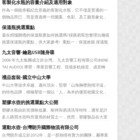
客製化水瓶的容量介紹及適用對象
直是許多人最棘手的任務，送得不好反而怕有影響友誼什麼
作為一個能承載紀念意義的客製化水瓶，它不僅是普通的一
的。下面為大家準備的一份簡單的結婚禮品攻略，希望能為
個物品而已，而是透過將一些圖案、色彩、及工藝形象化，
大家排憂解難吧! ...
來象徵公司的特有文化。它塑造了公司的品牌，也體現公司
保溫瓶挑選重點
的特色，同時也能表達對於接受贈禮方的感激之情。此外，
還在煩惱贈禮的保溫瓶要如何挑選嗎?採購易幫您整理出幾樣
作為一樣每天都會用到的必需品，水瓶也含有虛懷若谷、有
挑選保溫瓶的重點，供大家參考! 重點一：保溫效能 保溫瓶
容乃大的寓意，適合做...
的包裝外盒或說明書上會標示保溫數據，建議挑選至少6hr且
九太音響-鑰匙USB隨身碟
>68℃的保溫瓶。 重點二：開蓋種類 一鍵開蓋v.s.旋轉開蓋
2006 年九太集團成立於台灣。 九太音響工程有限公司(NINE
若使用者會在駕駛期間飲水，則必須...
TAI AUDIO) 專營：專業音響工程、現場多軌錄音、成音轉
播、音響樂器租賃、工程製作、器材買賣。 2017年，九太企
禮品套裝-國立中山大學
業滿十週年了！為慶祝九太音響成立十週年，九太音響向 採
中山大學追求卓越、邁向頂尖，型塑「山海胸襟熱情洋溢」
購易客製化禮品公司 訂購了一款 鑰匙...
的特色品牌，積極塑造一個以「人」為本的優質校園文化，
並營造「樂在其中」的工作氛圍，務求成為莘莘學子嚮往，
塑膠水壺的挑選重點大公開
優秀人才聚集，校友引以為傲，社會高度認同的國際知名一
塑膠水瓶由於其價格低廉、耐摔與易清洗等特性，通常是許
流大學。 中山大學圖書館圖書與資訊處訂製了 糖果色多層搭
多人購買水壺時所選用的材質之一，然而，塑膠製品在大眾
扣文件夾 和 ...
的印象中較容易會有毒素產生，這次，採購易將於您分享關
運動水壺-台灣朗升國際物流有限公司
於選購塑膠水壺時需要注意的地方。 重點一、塑膠編號的
台灣朗升成立於2012年，是一群熱情有實力的團隊，屬專業
選擇 這裡的塑膠編號高低不是指耐熱程度，而是指不同塑