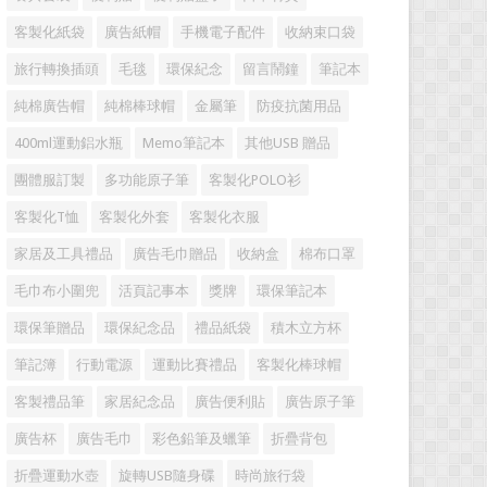
客製化紙袋
廣告紙帽
手機電子配件
收納束口袋
旅行轉換插頭
毛毯
環保紀念
留言鬧鐘
筆記本
純棉廣告帽
純棉棒球帽
金屬筆
防疫抗菌用品
400ml運動鋁水瓶
Memo筆記本
其他USB 贈品
團體服訂製
多功能原子筆
客製化POLO衫
客製化T恤
客製化外套
客製化衣服
家居及工具禮品
廣告毛巾贈品
收納盒
棉布口罩
毛巾布小圍兜
活頁記事本
獎牌
環保筆記本
環保筆贈品
環保紀念品
禮品紙袋
積木立方杯
筆記簿
行動電源
運動比賽禮品
客製化棒球帽
客製禮品筆
家居紀念品
廣告便利貼
廣告原子筆
廣告杯
廣告毛巾
彩色鉛筆及蠟筆
折疊背包
折疊運動水壺
旋轉USB隨身碟
時尚旅行袋