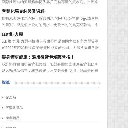
國際性運輸物流服務業提供客戶完整專業的貨物海、空運送
料材質的編號...
服務。服務網遍及全球。秉持”我們用心、 客戶放心”的經營
客製化馬克杯製造過程
理念，提供專業、負責、安全、便捷及熱忱的優良服務品
採購易客製化馬克杯，幫您的馬克杯印上公司的logo或喜歡
質。多樣式的服務項目滿足您全球化擴展商機的腳步，並可
的圖案，或是依照公司的需求，更改不同的馬克杯款式，不
依客戶之需求提...
管是馬克杯是高矮胖瘦，採購易都能為您客製化馬克杯，製
LED燈-力麗
作一款獨一無二的樣式，但是製作一個馬克杯需要花費多久
LED燈 力麗 力麗科技股份有限公司是由國內知名之力麗集團
的時間呢？相信您看完採購易介紹後，內心也會蠢蠢欲動的
於2000年跨足科技產業投資所成立的公司。力麗所提供的服
想去手拉坏體驗館...
務有：軟體開發、協助企業補助計畫、資安產品代理、資訊
讓身體更健康：選用後背包愛護脊椎！
整合服務、解抉方案、資訊安全、儲存系統，網路規劃等加
或許斜背包相較後背包美觀，但對身體而言使用後背包仍可
值服務！ 作為科技公司，訂購禮品又怎能普普通...
以大幅減低傷害；總括來說，只要是長期使用，無論是何種
背包都會對身體造成一定傷害：背包過重或錯誤的背負姿
標籤
勢、先天促量的產品設計等因素都有可能造成使用時的隱性
傷害！ 但若現在開始採用對身體較為輕鬆的後背包即可早日
拯救身體的脊椎。可將...
紀念品
客製化禮品
企業贈品