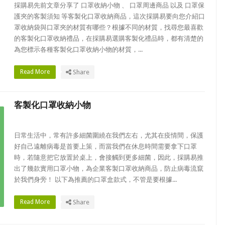
採購易先前文章分享了 口罩收納小物 、 口罩周邊商品 以及 口罩保
護夾的客製須知 等客製化口罩收納商品，這次採購易要向您介紹口
罩收納袋與口罩夾的材質有哪些？根據不同的材質，找尋您最喜歡
的客製化口罩收納禮品，在採購易選購客製化禮品時，都有清楚的
為您標示各種客製化口罩收納小物的材質，...
Read More
Share
客製化口罩收納小物
日常生活中，常有許多細菌圍繞在我們左右，尤其在疫情間，保護
好自己遠離病毒是首要上策，而當我們在休息時間需要拿下口罩
時，若隨意把它放置於桌上，會接觸到更多細菌，因此，採購易推
出了幾款實用口罩小物，為企業客製口罩收納商品，防止病毒流竄
於我們身旁！ 以下為推薦的口罩盒款式，不管是要根據...
Read More
Share