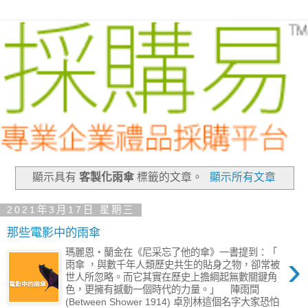
顯示具有
客製化雨傘
標籤的文章。
顯示所有文章
2021年3月17日 星期三
那些電影中的雨傘
瑪麗恩・蘭金在《尼采忘了他的傘》一書提到：「
›
雨傘 ，與數千年人類歷史共生的貼身之物，卻常被
世人所忽略。而它其實在歷史上擔綱起無數關鍵角
色，更擁有撼動一個時代的力量。」 陣雨間
(Between Shower 1914) 卓別林這個名字大家恐怕