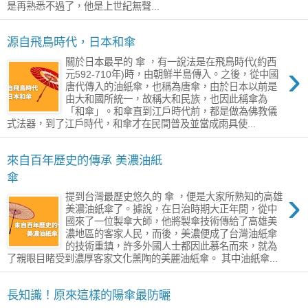
是再熟悉不過了，他是上世紀無聲...
源自飛鳥時代，日本和傘
關於日本最早的 傘 ，有一說法是在飛鳥時代(約西
›
元592-710年)時，由朝鮮半島傳入。之後，從中國
唐代傳入的油紙傘，也稱為唐傘，由於日本以前是
由大和國所統一，故稱大和民族，也因此稱傘為
「和傘」。和傘直到江戶時代前，都是做為佛教儀
式法器，到了江戶時代，和傘才在民間普及並當成雨具使...
來自百年歷史的傳承 美濃油紙
傘
›
提到台灣最歷史悠久的 傘 ，便是大家所熟知的高雄
美濃油紙傘了。據說，在日治時期大正年間，從中
國來了一位製傘大師，他將製傘技術傳給了高雄美
濃地區的客家人民，而後，美濃便成了台灣油紙傘
的技術重鎮，許多外國人士都因此慕名而來，就為
了親眼目睹受到濃厚客家文化薰陶的美麗油紙傘。 其中油紙傘...
長知識！原來這樣的陽傘最防曬