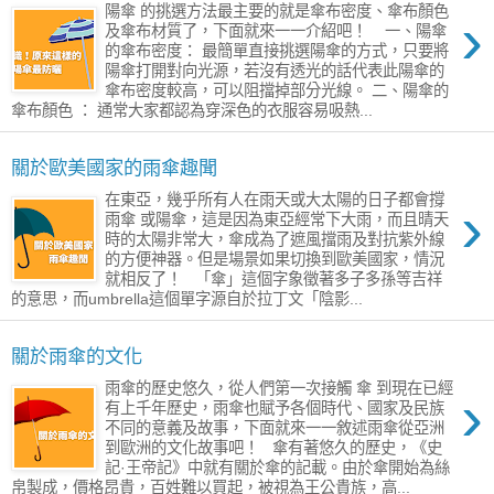
陽傘 的挑選方法最主要的就是傘布密度、傘布顏色
›
及傘布材質了，下面就來一一介紹吧！ 一、陽傘
的傘布密度： 最簡單直接挑選陽傘的方式，只要將
陽傘打開對向光源，若沒有透光的話代表此陽傘的
傘布密度較高，可以阻擋掉部分光線。 二、陽傘的
傘布顏色 ： 通常大家都認為穿深色的衣服容易吸熱...
關於歐美國家的雨傘趣聞
在東亞，幾乎所有人在雨天或大太陽的日子都會撐
›
雨傘 或陽傘，這是因為東亞經常下大雨，而且晴天
時的太陽非常大，傘成為了遮風擋雨及對抗紫外線
的方便神器。但是場景如果切換到歐美國家，情況
就相反了！ 「傘」這個字象徵著多子多孫等吉祥
的意思，而umbrella這個單字源自於拉丁文「陰影...
關於雨傘的文化
雨傘的歷史悠久，從人們第一次接觸 傘 到現在已經
›
有上千年歷史，雨傘也賦予各個時代、國家及民族
不同的意義及故事，下面就來一一敘述雨傘從亞洲
到歐洲的文化故事吧！ 傘有著悠久的歷史，《史
記·王帝記》中就有關於傘的記載。由於傘開始為絲
帛製成，價格昂貴，百姓難以買起，被視為王公貴族，高...