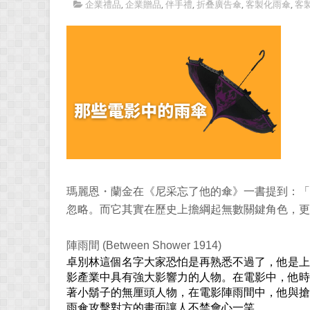
企業禮品
,
企業贈品
,
伴手禮
,
折叠廣告傘
,
客製化雨傘
,
客
瑪麗恩・蘭金在《尼采忘了他的傘》一書提到：「
忽略。而它其實在歷史上擔綱起無數關鍵角色，更
陣雨間 (Between Shower 1914)
卓別林這個名字大家恐怕是再熟悉不過了，他是上
影產業中具有強大影響力的人物。在電影中，他時
著小鬍子的無厘頭人物，在電影陣雨間中，他與搶
雨傘攻擊對方的畫面讓人不禁會心一笑。