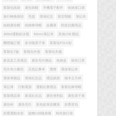
客製化紙袋
廣告紙帽
手機電子配件
收納束口袋
旅行轉換插頭
毛毯
環保紀念
留言鬧鐘
筆記本
純棉廣告帽
純棉棒球帽
金屬筆
防疫抗菌用品
400ml運動鋁水瓶
Memo筆記本
其他USB 贈品
團體服訂製
多功能原子筆
客製化POLO衫
客製化T恤
客製化外套
客製化衣服
家居及工具禮品
廣告毛巾贈品
收納盒
棉布口罩
毛巾布小圍兜
活頁記事本
獎牌
環保筆記本
環保筆贈品
環保紀念品
禮品紙袋
積木立方杯
筆記簿
行動電源
運動比賽禮品
客製化棒球帽
客製禮品筆
家居紀念品
廣告便利貼
廣告原子筆
廣告杯
廣告毛巾
彩色鉛筆及蠟筆
折疊背包
折疊運動水壺
旋轉USB隨身碟
時尚旅行袋