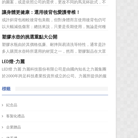
的圖案，或是依照公司的需求，更改不同的馬克杯款式，不
依客戶之需求提...
管是馬克杯是高矮胖瘦，採購易都能為您客製化馬克杯，製
讓身體更健康：選用後背包愛護脊椎！
作一款獨一無二的樣式，但是製作一個馬克杯需要花費多久
或許斜背包相較後背包美觀，但對身體而言使用後背包仍可
的時間呢？相信您看完採購易介紹後，內心也會蠢蠢欲動的
以大幅減低傷害；總括來說，只要是長期使用，無論是何種
想去手拉坏體驗館...
背包都會對身體造成一定傷害：背包過重或錯誤的背負姿
塑膠水壺的挑選重點大公開
勢、先天促量的產品設計等因素都有可能造成使用時的隱性
塑膠水瓶由於其價格低廉、耐摔與易清洗等特性，通常是許
傷害！ 但若現在開始採用對身體較為輕鬆的後背包即可早日
多人購買水壺時所選用的材質之一，然而，塑膠製品在大眾
拯救身體的脊椎。可將...
的印象中較容易會有毒素產生，這次，採購易將於您分享關
LED燈-力麗
於選購塑膠水壺時需要注意的地方。 重點一、塑膠編號的
LED燈 力麗 力麗科技股份有限公司是由國內知名之力麗集團
選擇 這裡的塑膠編號高低不是指耐熱程度，而是指不同塑
於2000年跨足科技產業投資所成立的公司。力麗所提供的服
料材質的編號...
務有：軟體開發、協助企業補助計畫、資安產品代理、資訊
標籤
整合服務、解抉方案、資訊安全、儲存系統，網路規劃等加
值服務！ 作為科技公司，訂購禮品又怎能普普通...
紀念品
客製化禮品
企業贈品