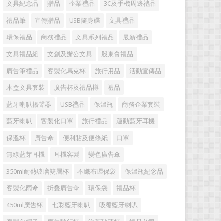
文具紀念品
贈品
企業禮品
3C及手機周邊禮品
禮品筆
宣傳贈品
USB隨身碟
文具禮品
環保禮品
商務禮品
文具系列禮品
最新禮品
文具禮品組
文創及辦公文具
股東會禮品
廣告筆禮品
客製化馬克杯
旅行用品
活動宣傳品
木盒文具套裝
廣告杯及禮品樽
禮品
藍牙喇叭揚聲器
USB禮品
保溫瓶
商務企業套裝
藍牙喇叭
客製化口罩
旅行禮品
運動藍牙耳機
保溫杯
廣告傘
便利貼及便條紙
口罩
無線藍芽耳機
耳機客製
變色廣告傘
350ml耐熱玻璃雙層杯
不織布環保袋
保溫瓶紀念品
客製化雨傘
折叠廣告傘
環保袋
禮品杯
450ml廣告杯
七彩藍牙喇叭
吸盤藍牙喇叭