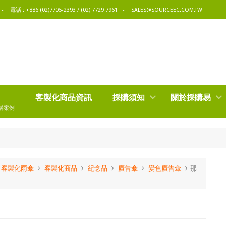
電話 : +886 (02)7705-2393 / (02) 7729 7961
SALES@SOURCEEC.COM.TW
客製化商品資訊
採購須知
關於採購易
購案例
客製化雨傘
客製化商品
紀念品
廣告傘
變色廣告傘
那