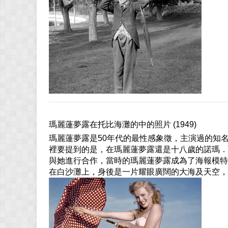
瑪麗蓮夢露在托比海灘的中的照片 (1949)
瑪麗蓮夢露是50年代的最性感象徵，主演過的知
裡要提到的是，在瑪麗蓮夢露還是十八歲的諾瑪．簡時，
與她進行合作，當時的瑪麗蓮夢露成為了海報模特
在白沙灘上，身後是一片耀眼廣闊的大海及天空，