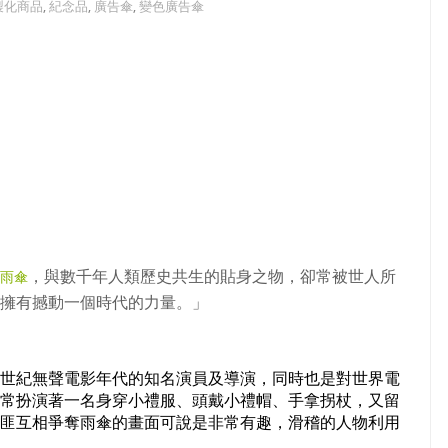
製化商品
,
紀念品
,
廣告傘
,
變色廣告傘
，與數千年人類歷史共生的貼身之物，卻常被世人所
雨傘
擁有撼動一個時代的力量。」
世紀無聲電影年代的知名演員及導演，同時也是對世界電
常扮演著一名身穿小禮服、頭戴小禮帽、手拿拐杖，又留
匪互相爭奪雨傘的畫面可說是非常有趣，滑稽的人物利用