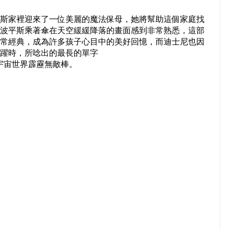
斯家裡迎來了一位美麗的魔法保母，她將幫助這個家庭找
波平斯乘著傘在天空緩緩降落的畫面感到非常熟悉，這部
常經典，成為許多孩子心目中的美好回憶，而迪士尼也因
躍時，所唸出的最長的單字
意指超級酷斃宇宙世界霹靂無敵棒。