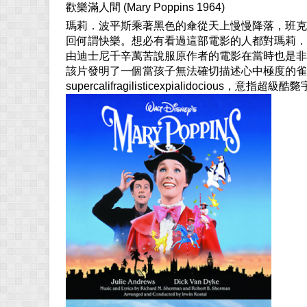
歡樂滿人間 (Mary Poppins 1964)
瑪莉．波平斯乘著黑色的傘從天上慢慢降落，班克
回何謂快樂。想必有看過這部電影的人都對瑪莉．
由迪士尼千辛萬苦說服原作者的電影在當時也是非
該片發明了一個當孩子無法確切描述心中極度的雀
supercalifragilisticexpialidocious，