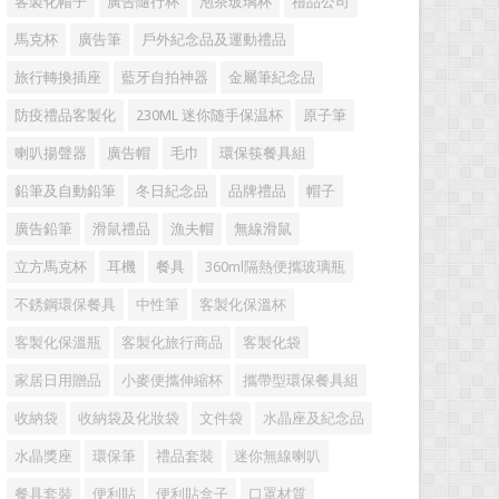
客製化帽子
廣告隨行杯
泡茶玻璃杯
禮品公司
馬克杯
廣告筆
戶外紀念品及運動禮品
旅行轉換插座
藍牙自拍神器
金屬筆紀念品
防疫禮品客製化
230ML 迷你随手保温杯
原子筆
喇叭揚聲器
廣告帽
毛巾
環保筷餐具組
鉛筆及自動鉛筆
冬日紀念品
品牌禮品
帽子
廣告鉛筆
滑鼠禮品
漁夫帽
無線滑鼠
立方馬克杯
耳機
餐具
360ml隔熱便攜玻璃瓶
不銹鋼環保餐具
中性筆
客製化保溫杯
客製化保溫瓶
客製化旅行商品
客製化袋
家居日用贈品
小麥便攜伸縮杯
攜帶型環保餐具組
收納袋
收納袋及化妝袋
文件袋
水晶座及紀念品
水晶獎座
環保筆
禮品套裝
迷你無線喇叭
餐具套裝
便利貼
便利貼盒子
口罩材質