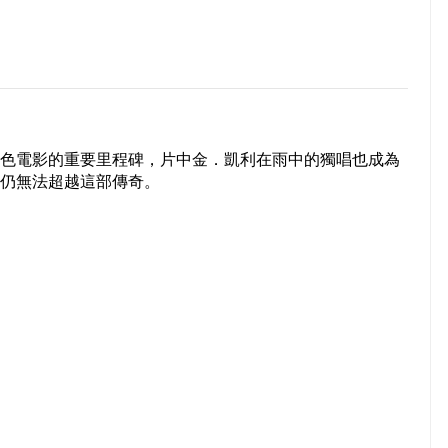
色電影的重要里程碑，片中金．凱利在雨中的獨唱也成為
仍無法超越這部傳奇。