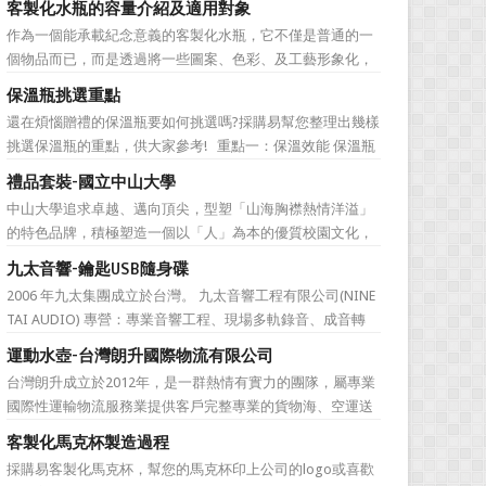
客製化水瓶的容量介紹及適用對象
直是許多人最棘手的任務，送得不好反而怕有影響友誼什麼
作為一個能承載紀念意義的客製化水瓶，它不僅是普通的一
的。下面為大家準備的一份簡單的結婚禮品攻略，希望能為
個物品而已，而是透過將一些圖案、色彩、及工藝形象化，
大家排憂解難吧! ...
來象徵公司的特有文化。它塑造了公司的品牌，也體現公司
保溫瓶挑選重點
的特色，同時也能表達對於接受贈禮方的感激之情。此外，
還在煩惱贈禮的保溫瓶要如何挑選嗎?採購易幫您整理出幾樣
作為一樣每天都會用到的必需品，水瓶也含有虛懷若谷、有
挑選保溫瓶的重點，供大家參考! 重點一：保溫效能 保溫瓶
容乃大的寓意，適合做...
的包裝外盒或說明書上會標示保溫數據，建議挑選至少6hr且
禮品套裝-國立中山大學
>68℃的保溫瓶。 重點二：開蓋種類 一鍵開蓋v.s.旋轉開蓋
中山大學追求卓越、邁向頂尖，型塑「山海胸襟熱情洋溢」
若使用者會在駕駛期間飲水，則必須...
的特色品牌，積極塑造一個以「人」為本的優質校園文化，
並營造「樂在其中」的工作氛圍，務求成為莘莘學子嚮往，
九太音響-鑰匙USB隨身碟
優秀人才聚集，校友引以為傲，社會高度認同的國際知名一
2006 年九太集團成立於台灣。 九太音響工程有限公司(NINE
流大學。 中山大學圖書館圖書與資訊處訂製了 糖果色多層搭
TAI AUDIO) 專營：專業音響工程、現場多軌錄音、成音轉
扣文件夾 和 ...
播、音響樂器租賃、工程製作、器材買賣。 2017年，九太企
運動水壺-台灣朗升國際物流有限公司
業滿十週年了！為慶祝九太音響成立十週年，九太音響向 採
台灣朗升成立於2012年，是一群熱情有實力的團隊，屬專業
購易客製化禮品公司 訂購了一款 鑰匙...
國際性運輸物流服務業提供客戶完整專業的貨物海、空運送
服務。服務網遍及全球。秉持”我們用心、 客戶放心”的經營
客製化馬克杯製造過程
理念，提供專業、負責、安全、便捷及熱忱的優良服務品
採購易客製化馬克杯，幫您的馬克杯印上公司的logo或喜歡
質。多樣式的服務項目滿足您全球化擴展商機的腳步，並可