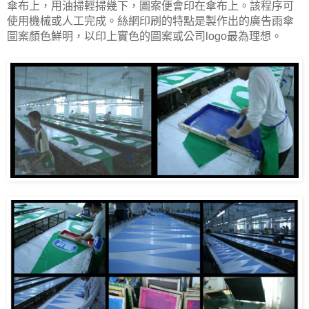
傘布上，用油掃輕掃幾下，圖案便會印在傘布上。該程序可
使用機械或人工完成。絲網印刷的特點是製作出的廣告雨傘
圖案顏色鮮明，以印上實色的圖案或公司logo最為理想。