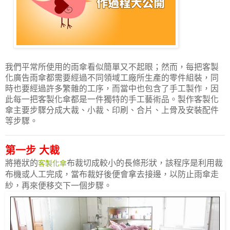
我們平常所使用的雨傘看似簡單又不起眼；然而，每把
客製
化廣告雨傘
都需要經過不同領域工廠所生產的零件組裝，同
時也要經過許多繁雜的工序，而當中也包含了手工製作，因
此每一把客製化傘都是一件獨特的手工藝術品。製作客製化
傘主要步驟分成大裁、小裁、印刷、合片、上骨及安裝配件
等步驟。
第一步 大裁
將捲狀的
布裁切成較小的長條形狀
，該程序是利用裁
客製化傘
布機或人工完成，當布裁好後便會拿去接邊，以防止雨傘走
紗，再來便移交下一個步驟。