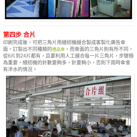
第四步 合片
印刷完成後，可把三角片用縫紉機繨合製成客製化廣告傘
面。訂製出不同種類的
，而傘面的三角片則有所不同，
禮品傘
從6片到24片都有，且要利用人工繨合每一片三角片，步驟極
為重要，縫紉機的針數要夠多，針要夠小，否則下雨時傘會
有滲水的情況。