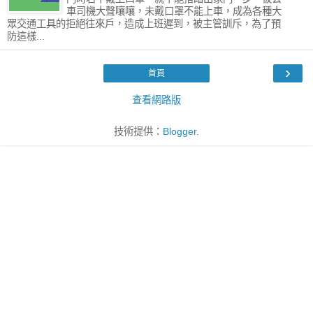
車司機大聲嚷嚷，未戴口罩不能上車，成為各種大
眾交通工具的拒絕往來戶，造成上班遲到，被主管訓斥，為了預
防這樣...
›
首頁
查看網路版
技術提供：
Blogger
.