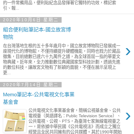
的一件常備用品，便利貼紀念品發揮著它獨特的功效，標記索
引、報...
2020年10月6日 星期二
組合便利貼筆記本-國立故宮博
物院
›
在台灣落地生根的五十多年歲月中，國立故宮博物院已發展成一
座現代化的博物館，不僅持續提升硬體機能，同時也戮力於藏品
徵集，目前總數已達六十九萬件之譜，為全球首屈一指的華夏文
物典藏。近年來，全力推動數位典藏國家型科技計劃，透過先進
的數位科技，讓故宮文物有了新穎的面貌，不僅在展示呈現上
更...
2020年7月14日 星期二
Memo筆記本-公共電視文化事業
基金會
›
公共電視文化事業基金會，簡稱公視基金會、公共
電視臺（英語譯名：Public Television Service）、
公共電視、公視、PTS，為臺灣七家無線電視臺之
一，是依據中華民國《公共電視法》而成立之獨立
經營且全民共同擁有的公共媒體。其於1990年開始