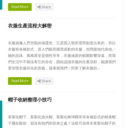
Read More
Share
衣服生產流程大解密
衣服就像人們另類的保護色，它是因人類所需而創造出來的，所以
衣服有各種款式，當人們願意購買喜歡的衣服，也間接地代表他／
她的品味、風格甚至是個性等等，衣服涵蓋的範圍影響深遠，而我
們生活中不能沒有它的存在，因此認識衣服的生產流程，能讓我們
更珍惜衣服存在的意義，接著就我們一同來了解衣服的...
Read More
Share
帽子收納整理小技巧
客製化帽子、客製化漁夫帽、客製化棒球帽等等各種款式的精美帽
子擺在眼前，卻沒有他們的容身之處？這樣可就喪失客製化帽子的