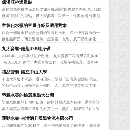
保溫瓶挑選重點
直是許多人最棘手的任務，送得不好反而怕有影響友誼什麼
還在煩惱贈禮的保溫瓶要如何挑選嗎?採購易幫您整理出幾樣
的。下面為大家準備的一份簡單的結婚禮品攻略，希望能為
挑選保溫瓶的重點，供大家參考! 重點一：保溫效能 保溫瓶
大家排憂解難吧! ...
的包裝外盒或說明書上會標示保溫數據，建議挑選至少6hr且
客製化水瓶的容量介紹及適用對象
>68℃的保溫瓶。 重點二：開蓋種類 一鍵開蓋v.s.旋轉開蓋
作為一個能承載紀念意義的客製化水瓶，它不僅是普通的一
若使用者會在駕駛期間飲水，則必須...
個物品而已，而是透過將一些圖案、色彩、及工藝形象化，
來象徵公司的特有文化。它塑造了公司的品牌，也體現公司
九太音響-鑰匙USB隨身碟
的特色，同時也能表達對於接受贈禮方的感激之情。此外，
2006 年九太集團成立於台灣。 九太音響工程有限公司(NINE
作為一樣每天都會用到的必需品，水瓶也含有虛懷若谷、有
TAI AUDIO) 專營：專業音響工程、現場多軌錄音、成音轉
容乃大的寓意，適合做...
播、音響樂器租賃、工程製作、器材買賣。 2017年，九太企
禮品套裝-國立中山大學
業滿十週年了！為慶祝九太音響成立十週年，九太音響向 採
中山大學追求卓越、邁向頂尖，型塑「山海胸襟熱情洋溢」
購易客製化禮品公司 訂購了一款 鑰匙...
的特色品牌，積極塑造一個以「人」為本的優質校園文化，
並營造「樂在其中」的工作氛圍，務求成為莘莘學子嚮往，
塑膠水壺的挑選重點大公開
優秀人才聚集，校友引以為傲，社會高度認同的國際知名一
塑膠水瓶由於其價格低廉、耐摔與易清洗等特性，通常是許
流大學。 中山大學圖書館圖書與資訊處訂製了 糖果色多層搭
多人購買水壺時所選用的材質之一，然而，塑膠製品在大眾
扣文件夾 和 ...
的印象中較容易會有毒素產生，這次，採購易將於您分享關
運動水壺-台灣朗升國際物流有限公司
於選購塑膠水壺時需要注意的地方。 重點一、塑膠編號的
台灣朗升成立於2012年，是一群熱情有實力的團隊，屬專業
選擇 這裡的塑膠編號高低不是指耐熱程度，而是指不同塑