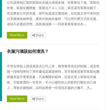
公司或學校訂製的客製化衣服分成很多種、有客製化Ｔ恤、客製化
外套、客製化團體服、客製化ＰＯＬＯ衫，甚至還有客製化帽子，
有這麼多公司的衣服，卻不知道該怎麼收納，在此篇文章中會和您
分享幾個收納神器，還有在收納衣服時，可以用什麼方式折衣服，
省掉不必要的空間，就跟著採購一一同來看看客製化衣...
Read More
Share
衣服污漬該如何清洗？
不管去學校上課或者是去公司上班，都需要穿規定的制服，或是每
隔一段時間舉到了周年慶或是園遊會時，常常都會需要穿客製化團
體服來提升專業形象，代表團隊的精神，但是在穿上客製化衣服
後，可能會遇到一些意外，不小心碰到別人的飲料打翻在自己身
上，導致衣服報銷，這時如果會一些清洗衣服的小撇不，大...
Read More
Share