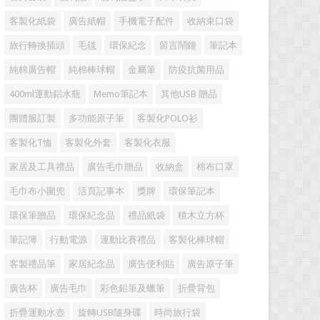
客製化紙袋
廣告紙帽
手機電子配件
收納束口袋
旅行轉換插頭
毛毯
環保紀念
留言鬧鐘
筆記本
純棉廣告帽
純棉棒球帽
金屬筆
防疫抗菌用品
400ml運動鋁水瓶
Memo筆記本
其他USB 贈品
團體服訂製
多功能原子筆
客製化POLO衫
客製化T恤
客製化外套
客製化衣服
家居及工具禮品
廣告毛巾贈品
收納盒
棉布口罩
毛巾布小圍兜
活頁記事本
獎牌
環保筆記本
環保筆贈品
環保紀念品
禮品紙袋
積木立方杯
筆記簿
行動電源
運動比賽禮品
客製化棒球帽
客製禮品筆
家居紀念品
廣告便利貼
廣告原子筆
廣告杯
廣告毛巾
彩色鉛筆及蠟筆
折疊背包
折疊運動水壺
旋轉USB隨身碟
時尚旅行袋