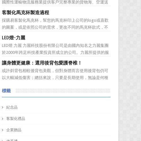
國際性運輸物流服務業提供客戶完整專業的貨物海、空運送
料材質的編號...
服務。服務網遍及全球。秉持”我們用心、 客戶放心”的經營
客製化馬克杯製造過程
理念，提供專業、負責、安全、便捷及熱忱的優良服務品
採購易客製化馬克杯，幫您的馬克杯印上公司的logo或喜歡
質。多樣式的服務項目滿足您全球化擴展商機的腳步，並可
的圖案，或是依照公司的需求，更改不同的馬克杯款式，不
依客戶之需求提...
管是馬克杯是高矮胖瘦，採購易都能為您客製化馬克杯，製
LED燈-力麗
作一款獨一無二的樣式，但是製作一個馬克杯需要花費多久
LED燈 力麗 力麗科技股份有限公司是由國內知名之力麗集團
的時間呢？相信您看完採購易介紹後，內心也會蠢蠢欲動的
於2000年跨足科技產業投資所成立的公司。力麗所提供的服
想去手拉坏體驗館...
務有：軟體開發、協助企業補助計畫、資安產品代理、資訊
讓身體更健康：選用後背包愛護脊椎！
整合服務、解抉方案、資訊安全、儲存系統，網路規劃等加
或許斜背包相較後背包美觀，但對身體而言使用後背包仍可
值服務！ 作為科技公司，訂購禮品又怎能普普通...
以大幅減低傷害；總括來說，只要是長期使用，無論是何種
背包都會對身體造成一定傷害：背包過重或錯誤的背負姿
標籤
勢、先天促量的產品設計等因素都有可能造成使用時的隱性
傷害！ 但若現在開始採用對身體較為輕鬆的後背包即可早日
拯救身體的脊椎。可將...
紀念品
客製化禮品
企業贈品