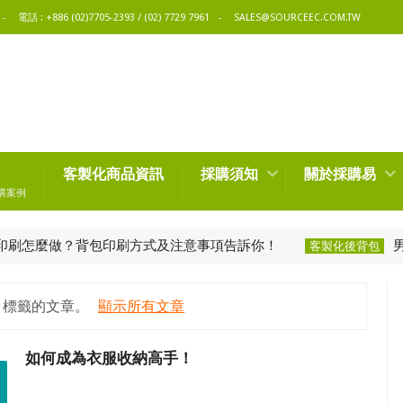
電話 : +886 (02)7705-2393 / (02) 7729 7961
SALES@SOURCEEC.COM.TW
客製化商品資訊
採購須知
關於採購易
購案例
做？背包印刷方式及注意事項告訴你！
男生學起
客製化後背包
標籤的文章。
顯示所有文章
如何成為衣服收納高手！