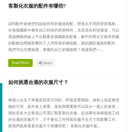
客製化衣服的配件有哪些?
談到配件就會想到該如何和衣服做搭配，營造出不同的穿搭風格，
在每個國家中都有自己特殊的穿搭時尚，尤其現在科技發達，可以
透過網路的線上平台觀看各個國家的影集，劇中的男女主角所穿戴
的配飾也間接影響到了人們穿搭的價值觀，因此關於服裝的配件，
我們可以怎麼挑選，來襯托自己的風格呢？就讓我們一...
Read More
Share
如何挑選合適的衣服尺寸？
每個人出生下來都是與眾不同的，即使是雙胞胎，身材上也是會些
微的不同，從外表上來看，身高與體重最可以區分一個人的身形，
因此若各大企業或公司需訂製客製化衣服，必須事先為每個員工找
好合適的衣服尺寸，才不會在工作時因衣服不合尺寸而影響工作，
那我們就來看看衣服尺寸有哪些吧！ 客製化衣服中最...