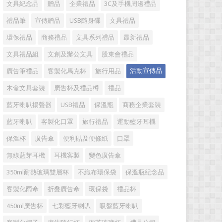
文具紀念品
贈品
企業禮品
3C及手機周邊禮品
禮品筆
宣傳贈品
USB隨身碟
文具禮品
環保禮品
商務禮品
文具系列禮品
最新禮品
文具禮品組
文創及辦公文具
股東會禮品
活動宣傳品
廣告筆禮品
客製化馬克杯
旅行用品
木盒文具套裝
廣告杯及禮品樽
禮品
藍牙喇叭揚聲器
USB禮品
保溫瓶
商務企業套裝
藍牙喇叭
客製化口罩
旅行禮品
運動藍牙耳機
保溫杯
廣告傘
便利貼及便條紙
口罩
無線藍芽耳機
耳機客製
變色廣告傘
350ml耐熱玻璃雙層杯
不織布環保袋
保溫瓶紀念品
客製化雨傘
折叠廣告傘
環保袋
禮品杯
450ml廣告杯
七彩藍牙喇叭
吸盤藍牙喇叭