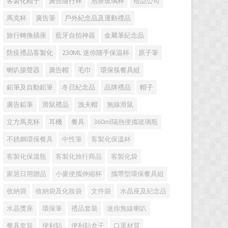
客製化帽子
廣告隨行杯
泡茶玻璃杯
禮品公司
馬克杯
廣告筆
戶外紀念品及運動禮品
旅行轉換插座
藍牙自拍神器
金屬筆紀念品
防疫禮品客製化
230ML 迷你随手保温杯
原子筆
喇叭揚聲器
廣告帽
毛巾
環保筷餐具組
鉛筆及自動鉛筆
冬日紀念品
品牌禮品
帽子
廣告鉛筆
滑鼠禮品
漁夫帽
無線滑鼠
立方馬克杯
耳機
餐具
360ml隔熱便攜玻璃瓶
不銹鋼環保餐具
中性筆
客製化保溫杯
客製化保溫瓶
客製化旅行商品
客製化袋
家居日用贈品
小麥便攜伸縮杯
攜帶型環保餐具組
收納袋
收納袋及化妝袋
文件袋
水晶座及紀念品
水晶獎座
環保筆
禮品套裝
迷你無線喇叭
餐具套裝
便利貼
便利貼盒子
口罩材質