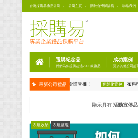
台灣採購易禮品公司
公司主頁
關於台灣採購易
聯絡我們
選購紀念品
成功案例
我們為你提供超過2000款禮品
更多其他公司訂
身體更健康：選用後背包愛護脊椎！
布料印刷怎麼
最新公司禮品
客製化背包
顯示具有
活動宣傳品
衣服收納
衣服整理