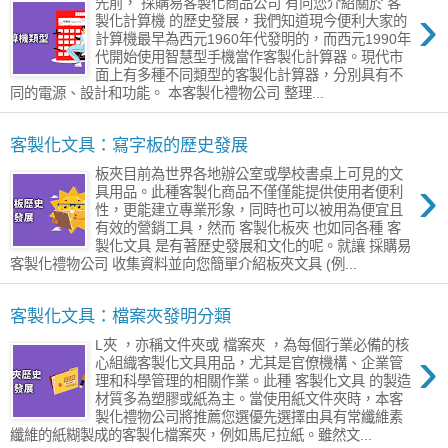
先前， 採購易客製化商品公司 有向您介紹關於 客
›
製化計算機 的歷史發展，我們知道現今便利大家的
計算機最早為西元1960年代發明的，而西元1990年
代開始使用智慧型手機當作客製化計算器。現代市
面上有多種不同類型的客製化計算器，分別具有不
同的電源、設計和功能。 本客製化禮物公司 整理...
客製化文具：寫字板的歷史發展
板夾目前為世界各地辦公室或學校書桌上可見的文
›
具用品。此種客製化商品不僅僅能提供使用者便利
性，更能建立專業形象，同時也可以被用為便宜且
有效的營銷工具，然而 客製化板夾 也如同各種 客
製化文具 是有著歷史發展和文化的呢。就讓 採購易
客製化禮物公司 收集資料並向您簡單介紹板夾文具 (例...
客製化文具：檔案夾發明分類
L夾 ，亦稱文件夾或 檔案夾 ，為每個行業必備的核
›
心組織客製化文具用品，尤其是官僚機構、企業管
理和科學管理的相關作業。此種 客製化文具 的製造
材質多為塑膠或紙為主。當使用紙文件夾時，本客
製化禮物公司將推薦您選優先選擇由具有常纖維素
纖維的紙糊製成的客製化檔案夾，例如馬尼拉紙。雖然文...