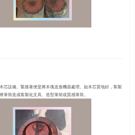
木芯設備。緊接著便是將木塊送進機器處理。如木芯質地好，客製
將筆筒造成客製化文具、造型筆筒或質感筆筒。