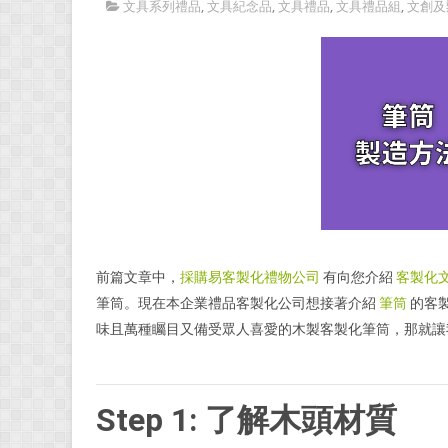
文具系列禮品
,
文具紀念品
,
文具禮品
,
文具禮品組
,
文創及
前篇文章中，
採購易客製化禮物公司
有向您介紹
客製化
筆筒。現在本企業禮品客製化公司想接著介紹
筆筒
的客
味且萬種矚目又備受眾人喜愛的木製客製化筆筒，那就讓
Step 1: 了解木頭材質