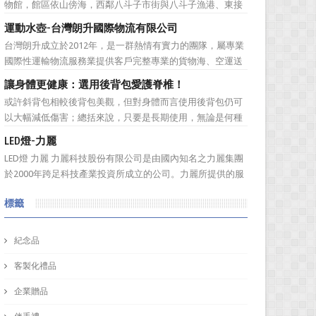
物館，館區依山傍海，西鄰八斗子市街與八斗子漁港、東接
東北角海岸風景特定區，有省道台2線及台鐵深澳線經過，
運動水壺-台灣朗升國際物流有限公司
總面積約48公頃。設有「海洋環境廳」、「海洋科學廳」等
台灣朗升成立於2012年，是一群熱情有實力的團隊，屬專業
9個展示廳，以及潮境海洋中心、潮境公園、環保復育公
國際性運輸物流服務業提供客戶完整專業的貨物海、空運送
園、八斗子公園等遊憩...
服務。服務網遍及全球。秉持”我們用心、 客戶放心”的經營
讓身體更健康：選用後背包愛護脊椎！
理念，提供專業、負責、安全、便捷及熱忱的優良服務品
或許斜背包相較後背包美觀，但對身體而言使用後背包仍可
質。多樣式的服務項目滿足您全球化擴展商機的腳步，並可
以大幅減低傷害；總括來說，只要是長期使用，無論是何種
依客戶之需求提...
背包都會對身體造成一定傷害：背包過重或錯誤的背負姿
LED燈-力麗
勢、先天促量的產品設計等因素都有可能造成使用時的隱性
LED燈 力麗 力麗科技股份有限公司是由國內知名之力麗集團
傷害！ 但若現在開始採用對身體較為輕鬆的後背包即可早日
於2000年跨足科技產業投資所成立的公司。力麗所提供的服
拯救身體的脊椎。可將...
務有：軟體開發、協助企業補助計畫、資安產品代理、資訊
標籤
整合服務、解抉方案、資訊安全、儲存系統，網路規劃等加
值服務！ 作為科技公司，訂購禮品又怎能普普通...
紀念品
客製化禮品
企業贈品