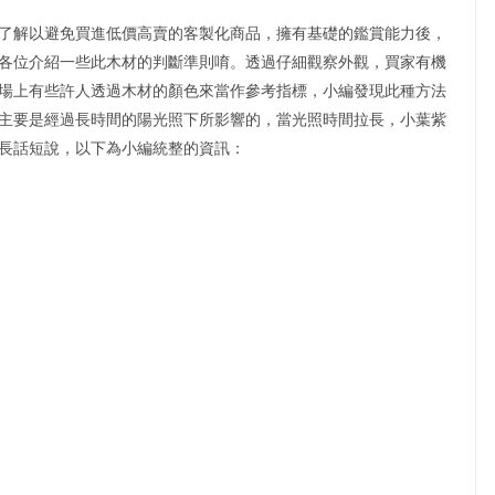
了解以避免買進低價高賣的客製化商品，擁有基礎的鑑賞能力後，
各位介紹一些此木材的判斷準則唷。透過仔細觀察外觀，買家有機
場上有些許人透過木材的顏色來當作參考指標，小編發現此種方法
主要是經過長時間的陽光照下所影響的，當光照時間拉長，小葉紫
長話短說，以下為小編統整的資訊：