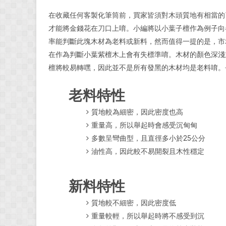
在收藏任何客製化筆筒前，買家皆須對木頭質地有相當的
才能將金錢花在刀口上唷。小編將以小葉子檀作為例子向
率能判斷此塊木材為老料或新料，然而值得一提的是，市
在作為判斷小葉紫檀木上會有失標準唷。木材的顏色深淺
檀將較易轉嘿，因此並不是所有發黑的木材均是老料唷。
老料特性
質地較為細密，因此密度也高
重量高，所以舉起時會感受沉甸甸
多數呈彎曲型，且直徑多小於25公分
油性高，因此較不易開裂且木性穩定
新料特性
質地較不細密，因此密度低
重量較輕，所以舉起時將不感受到沉