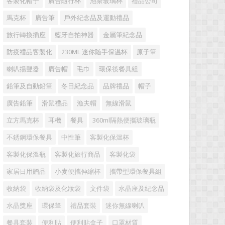
客製化帽子
廣告隨行杯
泡茶玻璃杯
禮品公司
馬克杯
廣告筆
戶外紀念品及運動禮品
旅行轉換插座
藍牙自拍神器
金屬筆紀念品
防疫禮品客製化
230ML 迷你随手保温杯
原子筆
喇叭揚聲器
廣告帽
毛巾
環保筷餐具組
鉛筆及自動鉛筆
冬日紀念品
品牌禮品
帽子
廣告鉛筆
滑鼠禮品
漁夫帽
無線滑鼠
立方馬克杯
耳機
餐具
360ml隔熱便攜玻璃瓶
不銹鋼環保餐具
中性筆
客製化保溫杯
客製化保溫瓶
客製化旅行商品
客製化袋
家居日用贈品
小麥便攜伸縮杯
攜帶型環保餐具組
收納袋
收納袋及化妝袋
文件袋
水晶座及紀念品
水晶獎座
環保筆
禮品套裝
迷你無線喇叭
餐具套裝
便利貼
便利貼盒子
口罩材質