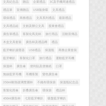
文具紀念品
贈品
企業禮品
3C及手機周邊禮品
禮品筆
宣傳贈品
USB隨身碟
文具禮品
環保禮品
商務禮品
文具系列禮品
最新禮品
文具禮品組
文創及辦公文具
股東會禮品
廣告筆禮品
客製化馬克杯
旅行用品
活動宣傳品
木盒文具套裝
廣告杯及禮品樽
禮品
藍牙喇叭揚聲器
USB禮品
保溫瓶
商務企業套裝
藍牙喇叭
客製化口罩
旅行禮品
運動藍牙耳機
保溫杯
廣告傘
便利貼及便條紙
口罩
無線藍芽耳機
耳機客製
變色廣告傘
350ml耐熱玻璃雙層杯
不織布環保袋
保溫瓶紀念品
客製化雨傘
折叠廣告傘
環保袋
禮品杯
450ml廣告杯
七彩藍牙喇叭
吸盤藍牙喇叭