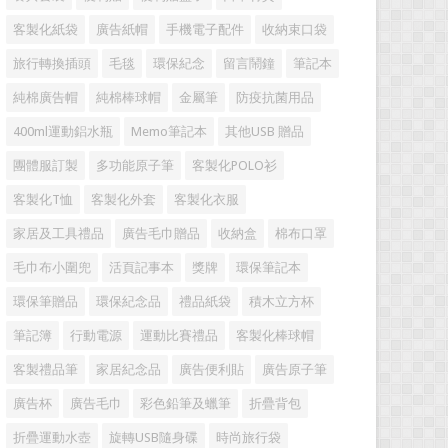
客製化紙袋
廣告紙帽
手機電子配件
收納束口袋
旅行轉換插頭
毛毯
環保紀念
留言鬧鐘
筆記本
純棉廣告帽
純棉棒球帽
金屬筆
防疫抗菌用品
400ml運動鋁水瓶
Memo筆記本
其他USB 贈品
團體服訂製
多功能原子筆
客製化POLO衫
客製化T恤
客製化外套
客製化衣服
家居及工具禮品
廣告毛巾贈品
收納盒
棉布口罩
毛巾布小圍兜
活頁記事本
獎牌
環保筆記本
環保筆贈品
環保紀念品
禮品紙袋
積木立方杯
筆記簿
行動電源
運動比賽禮品
客製化棒球帽
客製禮品筆
家居紀念品
廣告便利貼
廣告原子筆
廣告杯
廣告毛巾
彩色鉛筆及蠟筆
折疊背包
折疊運動水壺
旋轉USB隨身碟
時尚旅行袋