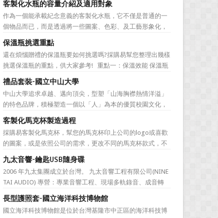
客製化水瓶的容量介紹及適用對象
直是許多人最棘手的任務，送得不好反而怕有影響友誼什麼
作為一個能承載紀念意義的客製化水瓶，它不僅是普通的一
的。下面為大家準備的一份簡單的結婚禮品攻略，希望能為
個物品而已，而是透過將一些圖案、色彩、及工藝形象化，
大家排憂解難吧! ...
來象徵公司的特有文化。它塑造了公司的品牌，也體現公司
保溫瓶挑選重點
的特色，同時也能表達對於接受贈禮方的感激之情。此外，
還在煩惱贈禮的保溫瓶要如何挑選嗎?採購易幫您整理出幾樣
作為一樣每天都會用到的必需品，水瓶也含有虛懷若谷、有
挑選保溫瓶的重點，供大家參考! 重點一：保溫效能 保溫瓶
容乃大的寓意，適合做...
的包裝外盒或說明書上會標示保溫數據，建議挑選至少6hr且
禮品套裝-國立中山大學
>68℃的保溫瓶。 重點二：開蓋種類 一鍵開蓋v.s.旋轉開蓋
中山大學追求卓越、邁向頂尖，型塑「山海胸襟熱情洋溢」
若使用者會在駕駛期間飲水，則必須...
的特色品牌，積極塑造一個以「人」為本的優質校園文化，
並營造「樂在其中」的工作氛圍，務求成為莘莘學子嚮往，
客製化馬克杯製造過程
優秀人才聚集，校友引以為傲，社會高度認同的國際知名一
採購易客製化馬克杯，幫您的馬克杯印上公司的logo或喜歡
流大學。 中山大學圖書館圖書與資訊處訂製了 糖果色多層搭
的圖案，或是依照公司的需求，更改不同的馬克杯款式，不
扣文件夾 和 ...
管是馬克杯是高矮胖瘦，採購易都能為您客製化馬克杯，製
九太音響-鑰匙USB隨身碟
作一款獨一無二的樣式，但是製作一個馬克杯需要花費多久
2006 年九太集團成立於台灣。 九太音響工程有限公司(NINE
的時間呢？相信您看完採購易介紹後，內心也會蠢蠢欲動的
TAI AUDIO) 專營：專業音響工程、現場多軌錄音、成音轉
想去手拉坏體驗館...
播、音響樂器租賃、工程製作、器材買賣。 2017年，九太企
長型護照套-國立海洋科技博物館
業滿十週年了！為慶祝九太音響成立十週年，九太音響向 採
國立海洋科技博物館是位於台灣基隆市中正區的海洋科技博
購易客製化禮品公司 訂購了一款 鑰匙...