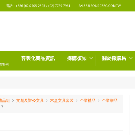
電話 : +886 (02)7705-2393 / (02) 7729 7961
SALES@SOURCEEC.COM.TW
客製化商品資訊
採購須知
關於採購易
購案例
禮品組
文創及辦公文具
木盒文具套裝
企業禮品
企業贈品
做？