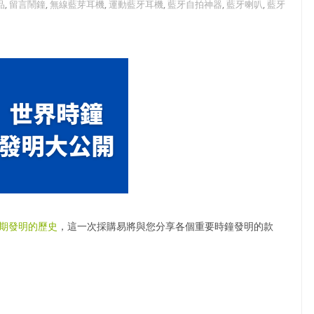
品
,
留言鬧鐘
,
無線藍芽耳機
,
運動藍牙耳機
,
藍牙自拍神器
,
藍牙喇叭
,
藍牙
期發明的歷史
，這一次採購易將與您分享各個重要時鐘發明的款