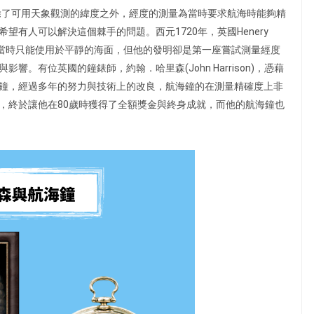
，除了可用天象觀測的緯度之外，經度的測量為當時要求航海時能夠精
有人可以解決這個棘手的問題。西元1720年，英國Henery
的航海鐘在當時只能使用於平靜的海面，但他的發明卻是第一座嘗試測量經度
。有位英國的鐘錶師，約翰．哈里森(John Harrison)，憑藉
鐘，經過多年的努力與技術上的改良，航海鐘的在測量精確度上非
，終於讓他在80歲時獲得了全額獎金與終身成就，而他的航海鐘也