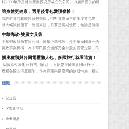
於2000年跨足科技產業投資所成立的公司。力麗所提供的服
依客戶之需求提...
務有：軟體開發、協助企業補助計畫、資安產品代理、資訊
讓身體更健康：選用後背包愛護脊椎！
整合服務、解抉方案、資訊安全、儲存系統，網路規劃等加
或許斜背包相較後背包美觀，但對身體而言使用後背包仍可
值服務！ 作為科技公司，訂購禮品又怎能普普通...
以大幅減低傷害；總括來說，只要是長期使用，無論是何種
背包都會對身體造成一定傷害：背包過重或錯誤的背負姿
中華郵政-雙層文具袋
勢、先天促量的產品設計等因素都有可能造成使用時的隱性
中華郵政股份有限公司，簡稱中華郵政，是中華民國唯一的
傷害！ 但若現在開始採用對身體較為輕鬆的後背包即可早日
郵政事業機構，為中華民國交通部完全持股的國營企業，民
拯救身體的脊椎。可將...
間常以「郵局」逕稱。其業務除郵遞相關領域外，亦涵蓋儲
插座種類與各國電壓懶人包，多國旅行就看這篇！
匯、人身保險等簡易金融服務。 中華郵政為回饋並感謝顧
採購易客製化 旅行萬用插頭 ，方便您在國際多國旅行中，
客，特舉辦105年郵票冊刮獎促銷回饋活動。活動內容是活
應變各國的插座標準，作為插頭與插座間的接通轉換，藉以
動期間內，凡顧...
順利獲取安全電源。但在出遊旅行前，你可能會有「不知道
標籤
我的轉換插頭在其他國家能不能使用」的疑問，現在 採購易
將要為大家解惑囉！讓我們先了解一下插頭插座的種類，以
及各國的電壓...
紀念品
客製化禮品
企業贈品