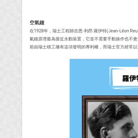
空氣鐘
在1928年，瑞士工程師吉恩-利昂·羅伊特(Jean-Léon
氣鐘原理最為接近永動裝置，它並不需要手動操作也不會
前由瑞士積工擁有這項發明的專利權，而瑞士官方經常以