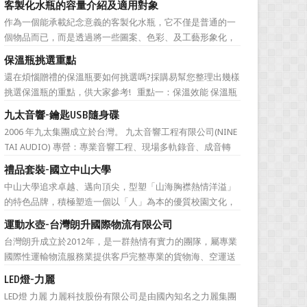
客製化水瓶的容量介紹及適用對象
直是許多人最棘手的任務，送得不好反而怕有影響友誼什麼
作為一個能承載紀念意義的客製化水瓶，它不僅是普通的一
的。下面為大家準備的一份簡單的結婚禮品攻略，希望能為
個物品而已，而是透過將一些圖案、色彩、及工藝形象化，
大家排憂解難吧! ...
來象徵公司的特有文化。它塑造了公司的品牌，也體現公司
保溫瓶挑選重點
的特色，同時也能表達對於接受贈禮方的感激之情。此外，
還在煩惱贈禮的保溫瓶要如何挑選嗎?採購易幫您整理出幾樣
作為一樣每天都會用到的必需品，水瓶也含有虛懷若谷、有
挑選保溫瓶的重點，供大家參考! 重點一：保溫效能 保溫瓶
容乃大的寓意，適合做...
的包裝外盒或說明書上會標示保溫數據，建議挑選至少6hr且
九太音響-鑰匙USB隨身碟
>68℃的保溫瓶。 重點二：開蓋種類 一鍵開蓋v.s.旋轉開蓋
2006 年九太集團成立於台灣。 九太音響工程有限公司(NINE
若使用者會在駕駛期間飲水，則必須...
TAI AUDIO) 專營：專業音響工程、現場多軌錄音、成音轉
播、音響樂器租賃、工程製作、器材買賣。 2017年，九太企
禮品套裝-國立中山大學
業滿十週年了！為慶祝九太音響成立十週年，九太音響向 採
中山大學追求卓越、邁向頂尖，型塑「山海胸襟熱情洋溢」
購易客製化禮品公司 訂購了一款 鑰匙...
的特色品牌，積極塑造一個以「人」為本的優質校園文化，
並營造「樂在其中」的工作氛圍，務求成為莘莘學子嚮往，
運動水壺-台灣朗升國際物流有限公司
優秀人才聚集，校友引以為傲，社會高度認同的國際知名一
台灣朗升成立於2012年，是一群熱情有實力的團隊，屬專業
流大學。 中山大學圖書館圖書與資訊處訂製了 糖果色多層搭
國際性運輸物流服務業提供客戶完整專業的貨物海、空運送
扣文件夾 和 ...
服務。服務網遍及全球。秉持”我們用心、 客戶放心”的經營
LED燈-力麗
理念，提供專業、負責、安全、便捷及熱忱的優良服務品
LED燈 力麗 力麗科技股份有限公司是由國內知名之力麗集團
質。多樣式的服務項目滿足您全球化擴展商機的腳步，並可