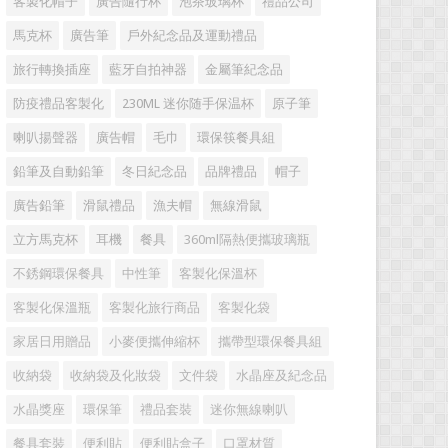
客製化帽子
廣告隨行杯
泡茶玻璃杯
禮品公司
馬克杯
廣告筆
戶外紀念品及運動禮品
旅行轉換插座
藍牙自拍神器
金屬筆紀念品
防疫禮品客製化
230ML 迷你随手保温杯
原子筆
喇叭揚聲器
廣告帽
毛巾
環保筷餐具組
鉛筆及自動鉛筆
冬日紀念品
品牌禮品
帽子
廣告鉛筆
滑鼠禮品
漁夫帽
無線滑鼠
立方馬克杯
耳機
餐具
360ml隔熱便攜玻璃瓶
不銹鋼環保餐具
中性筆
客製化保溫杯
客製化保溫瓶
客製化旅行商品
客製化袋
家居日用贈品
小麥便攜伸縮杯
攜帶型環保餐具組
收納袋
收納袋及化妝袋
文件袋
水晶座及紀念品
水晶獎座
環保筆
禮品套裝
迷你無線喇叭
餐具套裝
便利貼
便利貼盒子
口罩材質