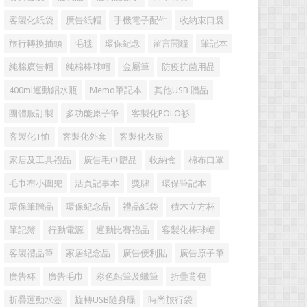
客製化紙袋
廣告紙帽
手機電子配件
收納束口袋
旅行轉換插頭
毛毯
環保紀念
留言鬧鐘
筆記本
純棉廣告帽
純棉棒球帽
金屬筆
防疫抗菌用品
400ml運動鋁水瓶
Memo筆記本
其他USB 贈品
團體服訂製
多功能原子筆
客製化POLO衫
客製化T恤
客製化外套
客製化衣服
家居及工具禮品
廣告毛巾贈品
收納盒
棉布口罩
毛巾布小圍兜
活頁記事本
獎牌
環保筆記本
環保筆贈品
環保紀念品
禮品紙袋
積木立方杯
筆記簿
行動電源
運動比賽禮品
客製化棒球帽
客製禮品筆
家居紀念品
廣告便利貼
廣告原子筆
廣告杯
廣告毛巾
彩色鉛筆及蠟筆
折疊背包
折疊運動水壺
旋轉USB隨身碟
時尚旅行袋