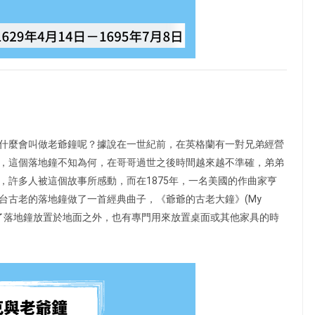
什麼會叫做老爺鐘呢？據說在一世紀前，在英格蘭有一對兄弟經營
，這個落地鐘不知為何，在哥哥過世之後時間越來越不準確，弟弟
，許多人被這個故事所感動，而在1875年，一名美國的作曲家亨
台古老的落地鐘做了一首經典曲子，《爺爺的古老大鐘》(My
個稱呼。除了落地鐘放置於地面之外，也有專門用來放置桌面或其他家具的時