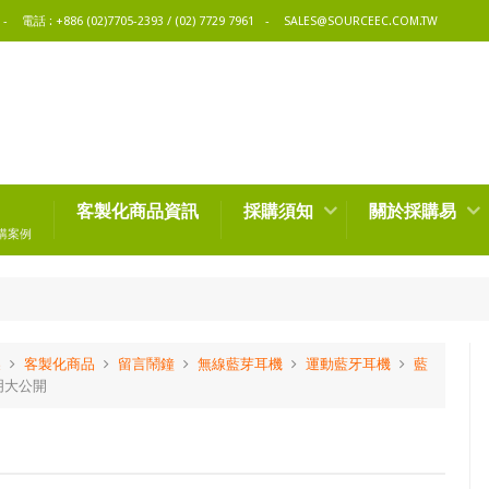
電話 : +886 (02)7705-2393 / (02) 7729 7961
SALES@SOURCEEC.COM.TW
客製化商品資訊
採購須知
關於採購易
購案例
製
客製化商品
留言鬧鐘
無線藍芽耳機
運動藍牙耳機
藍
明大公開