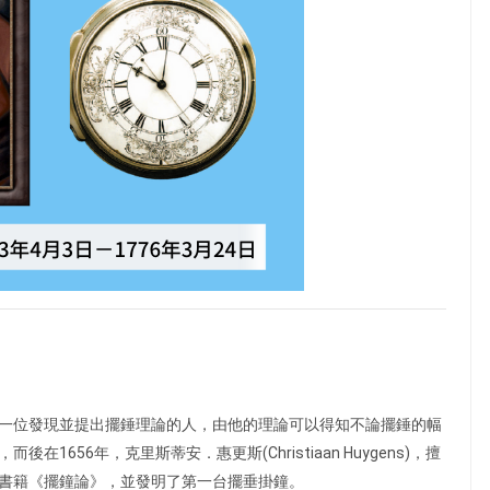
一位發現並提出擺錘理論的人，由他的理論可以得知不論擺錘的幅
656年，克里斯蒂安．惠更斯(Christiaan Huygens)，擅
書籍《擺鐘論》，並發明了第一台擺垂掛鐘。