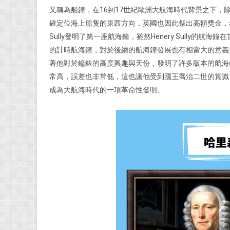
又稱為船鐘，在16到17世紀歐洲大航海時代背景之下
確定位海上船隻的東西方向，英國也因此祭出高額獎金，希望
Sully發明了第一座航海鐘，雖然Henery Sully
的計時航海鐘，對於後續的航海鐘發展也有相當大的意義與影響
著他對於鐘錶的高度興趣與天份，發明了許多版本的航海
常高，誤差也非常低，這也讓他受到國王喬治二世的賞識
成為大航海時代的一項革命性發明。