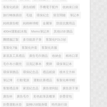
客製化紙袋
廣告紙帽
手機電子配件
收納束口袋
旅行轉換插頭
毛毯
環保紀念
留言鬧鐘
筆記本
純棉廣告帽
純棉棒球帽
金屬筆
防疫抗菌用品
400ml運動鋁水瓶
Memo筆記本
其他USB 贈品
團體服訂製
多功能原子筆
客製化POLO衫
客製化T恤
客製化外套
客製化衣服
家居及工具禮品
廣告毛巾贈品
收納盒
棉布口罩
毛巾布小圍兜
活頁記事本
獎牌
環保筆記本
環保筆贈品
環保紀念品
禮品紙袋
積木立方杯
筆記簿
行動電源
運動比賽禮品
客製化棒球帽
客製禮品筆
家居紀念品
廣告便利貼
廣告原子筆
廣告杯
廣告毛巾
彩色鉛筆及蠟筆
折疊背包
折疊運動水壺
旋轉USB隨身碟
時尚旅行袋