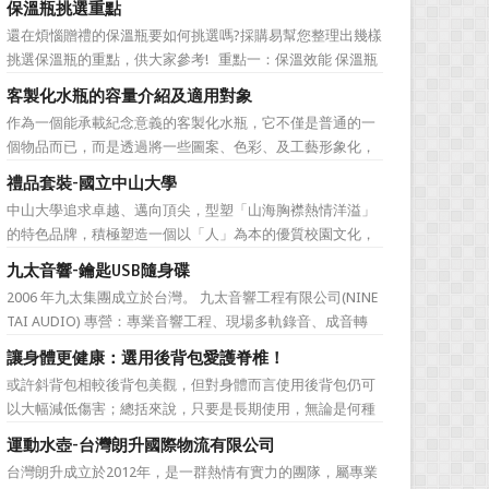
保溫瓶挑選重點
直是許多人最棘手的任務，送得不好反而怕有影響友誼什麼
還在煩惱贈禮的保溫瓶要如何挑選嗎?採購易幫您整理出幾樣
的。下面為大家準備的一份簡單的結婚禮品攻略，希望能為
挑選保溫瓶的重點，供大家參考! 重點一：保溫效能 保溫瓶
大家排憂解難吧! ...
的包裝外盒或說明書上會標示保溫數據，建議挑選至少6hr且
客製化水瓶的容量介紹及適用對象
>68℃的保溫瓶。 重點二：開蓋種類 一鍵開蓋v.s.旋轉開蓋
作為一個能承載紀念意義的客製化水瓶，它不僅是普通的一
若使用者會在駕駛期間飲水，則必須...
個物品而已，而是透過將一些圖案、色彩、及工藝形象化，
來象徵公司的特有文化。它塑造了公司的品牌，也體現公司
禮品套裝-國立中山大學
的特色，同時也能表達對於接受贈禮方的感激之情。此外，
中山大學追求卓越、邁向頂尖，型塑「山海胸襟熱情洋溢」
作為一樣每天都會用到的必需品，水瓶也含有虛懷若谷、有
的特色品牌，積極塑造一個以「人」為本的優質校園文化，
容乃大的寓意，適合做...
並營造「樂在其中」的工作氛圍，務求成為莘莘學子嚮往，
九太音響-鑰匙USB隨身碟
優秀人才聚集，校友引以為傲，社會高度認同的國際知名一
2006 年九太集團成立於台灣。 九太音響工程有限公司(NINE
流大學。 中山大學圖書館圖書與資訊處訂製了 糖果色多層搭
TAI AUDIO) 專營：專業音響工程、現場多軌錄音、成音轉
扣文件夾 和 ...
播、音響樂器租賃、工程製作、器材買賣。 2017年，九太企
讓身體更健康：選用後背包愛護脊椎！
業滿十週年了！為慶祝九太音響成立十週年，九太音響向 採
或許斜背包相較後背包美觀，但對身體而言使用後背包仍可
購易客製化禮品公司 訂購了一款 鑰匙...
以大幅減低傷害；總括來說，只要是長期使用，無論是何種
背包都會對身體造成一定傷害：背包過重或錯誤的背負姿
運動水壺-台灣朗升國際物流有限公司
勢、先天促量的產品設計等因素都有可能造成使用時的隱性
台灣朗升成立於2012年，是一群熱情有實力的團隊，屬專業
傷害！ 但若現在開始採用對身體較為輕鬆的後背包即可早日