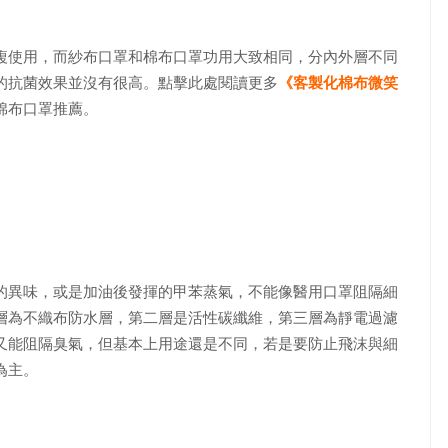
複使用，而紗布口罩和棉布口罩功用大致相同，分內外層不同
的抗菌效果並沒有很高。點擊此處閱讀更多
《客製化棉布微笑
棉布口罩推薦。
的異味，或是加油後發揮的甲苯蒸氣，不能像醫用口罩阻隔細
層為不織布防水層，第二層是活性碳纖維，第三層為靜電過濾
又能阻隔臭氣，但基本上用途還是不同，若是要防止飛沫與細
為主。