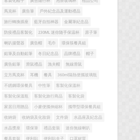
客製化帽子
廣告隨行杯
泡茶玻璃杯
禮品公司
馬克杯
廣告筆
戶外紀念品及運動禮品
旅行轉換插座
藍牙自拍神器
金屬筆紀念品
防疫禮品客製化
230ML 迷你随手保温杯
原子筆
喇叭揚聲器
廣告帽
毛巾
環保筷餐具組
鉛筆及自動鉛筆
冬日紀念品
品牌禮品
帽子
廣告鉛筆
滑鼠禮品
漁夫帽
無線滑鼠
立方馬克杯
耳機
餐具
360ml隔熱便攜玻璃瓶
不銹鋼環保餐具
中性筆
客製化保溫杯
客製化保溫瓶
客製化旅行商品
客製化袋
家居日用贈品
小麥便攜伸縮杯
攜帶型環保餐具組
收納袋
收納袋及化妝袋
文件袋
水晶座及紀念品
水晶獎座
環保筆
禮品套裝
迷你無線喇叭
餐具套裝
便利貼
便利貼盒子
口罩材質