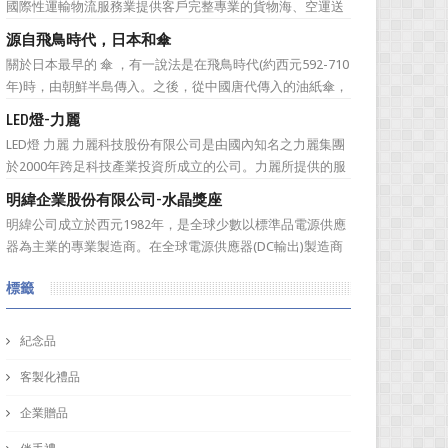
國際性運輸物流服務業提供客戶完整專業的貨物海、空運送
拯救身體的脊椎。可將...
服務。服務網遍及全球。秉持”我們用心、 客戶放心”的經營
源自飛鳥時代，日本和傘
理念，提供專業、負責、安全、便捷及熱忱的優良服務品
關於日本最早的 傘 ，有一說法是在飛鳥時代(約西元592-710
質。多樣式的服務項目滿足您全球化擴展商機的腳步，並可
年)時，由朝鮮半島傳入。之後，從中國唐代傳入的油紙傘，
依客戶之需求提...
也稱為唐傘，由於日本以前是由大和國所統一，故稱大和民
LED燈-力麗
族，也因此稱傘為「和傘」。和傘直到江戶時代前，都是做
LED燈 力麗 力麗科技股份有限公司是由國內知名之力麗集團
為佛教儀式法器，到了江戶時代，和傘才在民間普及並當成
於2000年跨足科技產業投資所成立的公司。力麗所提供的服
雨具使...
務有：軟體開發、協助企業補助計畫、資安產品代理、資訊
明緯企業股份有限公司-水晶獎座
整合服務、解抉方案、資訊安全、儲存系統，網路規劃等加
明緯公司成立於西元1982年，是全球少數以標準品電源供應
值服務！ 作為科技公司，訂購禮品又怎能普普通...
器為主業的專業製造商。在全球電源供應器(DC輸出)製造商
排名中，明緯名列第6，前5名電源廠大多以ODM/OEM為主
標籤
要營收來源，而明緯99%營收來自標準電源，是以自有品牌-
MEAN WELL為主要經營策略的電源廠商。明緯自創立...
紀念品
客製化禮品
企業贈品