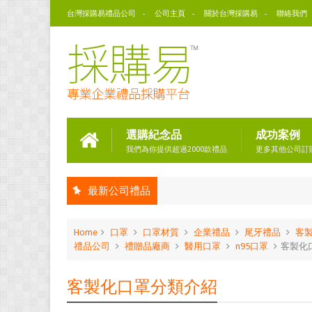
台灣採購易禮品公司
公司主頁
關於台灣採購易
聯絡我們
選購紀念品
成功案例
我們為你提供超過2000款禮品
更多其他公司訂
最新公司禮品
Home
口罩
口罩材質
企業禮品
尾牙禮品
客
禮品公司
禮贈品廠商
醫用口罩
n95口罩
客製化
客製化口罩分類介紹