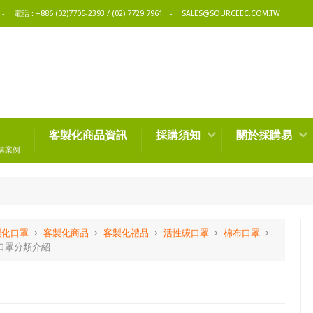
電話 : +886 (02)7705-2393 / (02) 7729 7961
SALES@SOURCEEC.COM.TW
客製化商品資訊
採購須知
關於採購易
購案例
製化口罩
客製化商品
客製化禮品
活性碳口罩
棉布口罩
口罩分類介紹