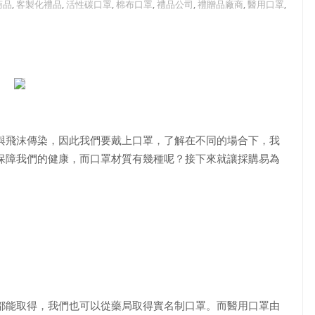
商品
,
客製化禮品
,
活性碳口罩
,
棉布口罩
,
禮品公司
,
禮贈品廠商
,
醫用口罩
,
與飛沫傳染，因此我們要戴上口罩，了解在不同的場合下，我
保障我們的健康，而口罩材質有幾種呢？接下來就讓採購易為
都能取得，我們也可以從藥局取得實名制口罩。而醫用口罩由