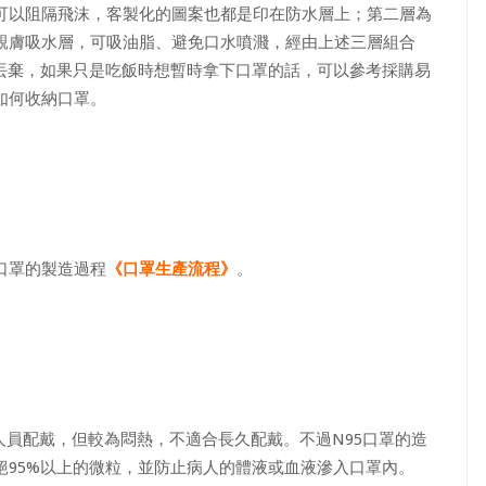
可以阻隔飛沫，客製化的圖案也都是印在防水層上；第二層為
親膚吸水層，可吸油脂、避免口水噴濺，經由上述三層組合
須丟棄，如果只是吃飯時想暫時拿下口罩的話，可以參考採購易
如何收納口罩。
口罩的製造過程
《口罩生產流程》
。
人員配戴，但較為悶熱，不適合長久配戴。不過N95口罩的造
絕95%以上的微粒，並防止病人的體液或血液滲入口罩內。