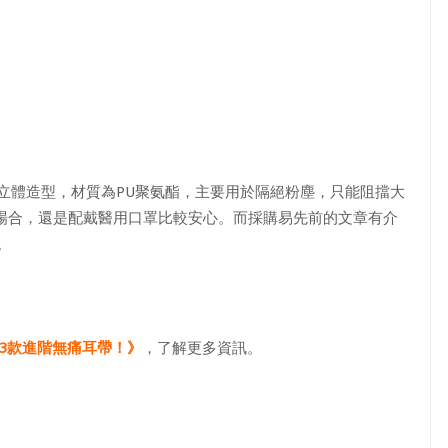
立體造型，材質為PU聚氨酯，主要用於隔絕粉塵，只能阻擋大
場合，還是配戴醫用口罩比較安心。而採購易先前的文章有介
。
3款進階無痛耳帶！》
，了解更多資訊。