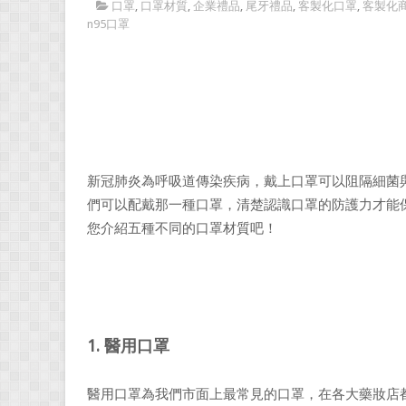
口罩
,
口罩材質
,
企業禮品
,
尾牙禮品
,
客製化口罩
,
客製化
n95口罩
新冠肺炎為呼吸道傳染疾病，戴上口罩可以阻隔細菌
們可以配戴那一種口罩，清楚認識口罩的防護力才能
您介紹五種不同的口罩材質吧！
1. 醫用口罩
醫用口罩為我們市面上最常見的口罩，在各大藥妝店