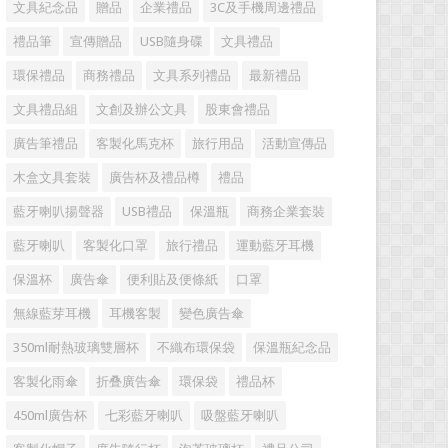
文具紀念品
贈品
企業禮品
3C及手機周邊禮品
禮品筆
宣傳贈品
USB隨身碟
文具禮品
環保禮品
商務禮品
文具系列禮品
最新禮品
文具禮品組
文創及辦公文具
股東會禮品
廣告筆禮品
客製化馬克杯
旅行用品
活動宣傳品
木盒文具套裝
廣告杯及禮品樽
禮品
藍牙喇叭揚聲器
USB禮品
保溫瓶
商務企業套裝
藍牙喇叭
客製化口罩
旅行禮品
運動藍牙耳機
保溫杯
廣告傘
便利貼及便條紙
口罩
無線藍芽耳機
耳機客製
變色廣告傘
350ml耐熱玻璃雙層杯
不織布環保袋
保溫瓶紀念品
客製化雨傘
折叠廣告傘
環保袋
禮品杯
450ml廣告杯
七彩藍牙喇叭
吸盤藍牙喇叭