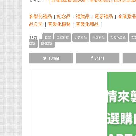
原文見：
- | 台灣採購易禮品公司 - 客製化禮品 | 紀念品 部落格
客製化禮品
|
紀念品
|
禮贈品
|
尾牙禮品
|
企業贈
品公司
|
客製化服務
|
客製化商品
|
Tags :
口罩
口罩材質
企業禮品
尾牙禮品
客製化口罩
客
口罩
N95口罩
Tweet
Share