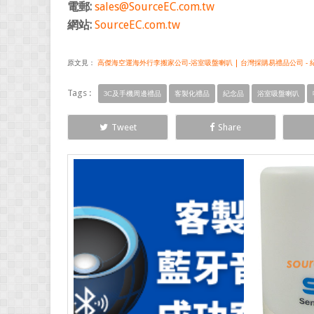
電郵:
sales@SourceEC.com.tw
網站:
SourceEC.com.tw
原文見：
高傑海空運海外行李搬家公司-浴室吸盤喇叭 | 台灣採購易禮品公司 - 紀念
Tags :
3C及手機周邊禮品
客製化禮品
紀念品
浴室吸盤喇叭
Tweet
Share