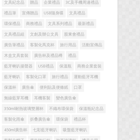
文具紀念品
贈品
企業禮品
3C及手機周邊禮品
禮品筆
宣傳贈品
USB隨身碟
文具禮品
環保禮品
商務禮品
文具系列禮品
最新禮品
文具禮品組
文創及辦公文具
股東會禮品
廣告筆禮品
客製化馬克杯
旅行用品
活動宣傳品
木盒文具套裝
廣告杯及禮品樽
禮品
藍牙喇叭揚聲器
USB禮品
保溫瓶
商務企業套裝
藍牙喇叭
客製化口罩
旅行禮品
運動藍牙耳機
保溫杯
廣告傘
便利貼及便條紙
口罩
無線藍芽耳機
耳機客製
變色廣告傘
350ml耐熱玻璃雙層杯
不織布環保袋
保溫瓶紀念品
客製化雨傘
折叠廣告傘
環保袋
禮品杯
450ml廣告杯
七彩藍牙喇叭
吸盤藍牙喇叭