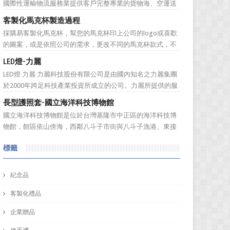
國際性運輸物流服務業提供客戶完整專業的貨物海、空運送
料材質的編號...
服務。服務網遍及全球。秉持”我們用心、 客戶放心”的經營
客製化馬克杯製造過程
理念，提供專業、負責、安全、便捷及熱忱的優良服務品
採購易客製化馬克杯，幫您的馬克杯印上公司的logo或喜歡
質。多樣式的服務項目滿足您全球化擴展商機的腳步，並可
的圖案，或是依照公司的需求，更改不同的馬克杯款式，不
依客戶之需求提...
管是馬克杯是高矮胖瘦，採購易都能為您客製化馬克杯，製
LED燈-力麗
作一款獨一無二的樣式，但是製作一個馬克杯需要花費多久
LED燈 力麗 力麗科技股份有限公司是由國內知名之力麗集團
的時間呢？相信您看完採購易介紹後，內心也會蠢蠢欲動的
於2000年跨足科技產業投資所成立的公司。力麗所提供的服
想去手拉坏體驗館...
務有：軟體開發、協助企業補助計畫、資安產品代理、資訊
長型護照套-國立海洋科技博物館
整合服務、解抉方案、資訊安全、儲存系統，網路規劃等加
國立海洋科技博物館是位於台灣基隆市中正區的海洋科技博
值服務！ 作為科技公司，訂購禮品又怎能普普通...
物館，館區依山傍海，西鄰八斗子市街與八斗子漁港、東接
東北角海岸風景特定區，有省道台2線及台鐵深澳線經過，
標籤
總面積約48公頃。設有「海洋環境廳」、「海洋科學廳」等
9個展示廳，以及潮境海洋中心、潮境公園、環保復育公
園、八斗子公園等遊憩...
紀念品
客製化禮品
企業贈品