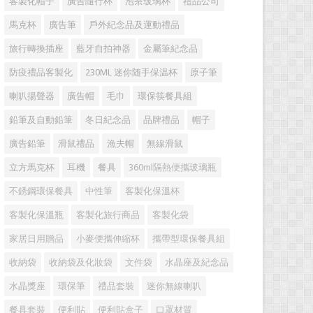
客製化帽子
廣告隨行杯
泡茶玻璃杯
禮品公司
馬克杯
廣告筆
戶外紀念品及運動禮品
旅行轉換插座
藍牙自拍神器
金屬筆紀念品
防疫禮品客製化
230ML 迷你随手保温杯
原子筆
喇叭揚聲器
廣告帽
毛巾
環保筷餐具組
鉛筆及自動鉛筆
冬日紀念品
品牌禮品
帽子
廣告鉛筆
滑鼠禮品
漁夫帽
無線滑鼠
立方馬克杯
耳機
餐具
360ml隔熱便攜玻璃瓶
不銹鋼環保餐具
中性筆
客製化保溫杯
客製化保溫瓶
客製化旅行商品
客製化袋
家居日用贈品
小麥便攜伸縮杯
攜帶型環保餐具組
收納袋
收納袋及化妝袋
文件袋
水晶座及紀念品
水晶獎座
環保筆
禮品套裝
迷你無線喇叭
餐具套裝
便利貼
便利貼盒子
口罩材質