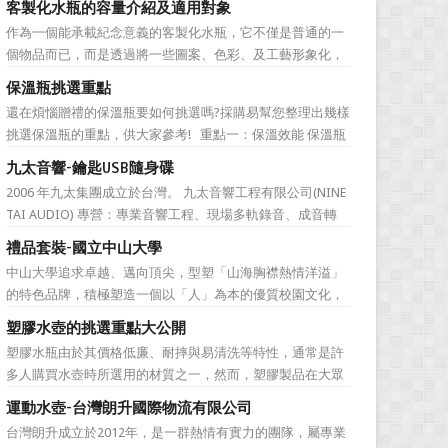
客製化水瓶的容量介紹及適用對象
直是許多人最棘手的任務，送得不好反而怕有影響友誼什麼
作為一個能承載紀念意義的客製化水瓶，它不僅是普通的一
的。下面為大家準備的一份簡單的結婚禮品攻略，希望能為
個物品而已，而是透過將一些圖案、色彩、及工藝形象化，
大家排憂解難吧! ...
來象徵公司的特有文化。它塑造了公司的品牌，也體現公司
保溫瓶挑選重點
的特色，同時也能表達對於接受贈禮方的感激之情。此外，
還在煩惱贈禮的保溫瓶要如何挑選嗎?採購易幫您整理出幾樣
作為一樣每天都會用到的必需品，水瓶也含有虛懷若谷、有
挑選保溫瓶的重點，供大家參考! 重點一：保溫效能 保溫瓶
容乃大的寓意，適合做...
的包裝外盒或說明書上會標示保溫數據，建議挑選至少6hr且
九太音響-鑰匙USB隨身碟
>68℃的保溫瓶。 重點二：開蓋種類 一鍵開蓋v.s.旋轉開蓋
2006 年九太集團成立於台灣。 九太音響工程有限公司(NINE
若使用者會在駕駛期間飲水，則必須...
TAI AUDIO) 專營：專業音響工程、現場多軌錄音、成音轉
播、音響樂器租賃、工程製作、器材買賣。 2017年，九太企
禮品套裝-國立中山大學
業滿十週年了！為慶祝九太音響成立十週年，九太音響向 採
中山大學追求卓越、邁向頂尖，型塑「山海胸襟熱情洋溢」
購易客製化禮品公司 訂購了一款 鑰匙...
的特色品牌，積極塑造一個以「人」為本的優質校園文化，
並營造「樂在其中」的工作氛圍，務求成為莘莘學子嚮往，
塑膠水壺的挑選重點大公開
優秀人才聚集，校友引以為傲，社會高度認同的國際知名一
塑膠水瓶由於其價格低廉、耐摔與易清洗等特性，通常是許
流大學。 中山大學圖書館圖書與資訊處訂製了 糖果色多層搭
多人購買水壺時所選用的材質之一，然而，塑膠製品在大眾
扣文件夾 和 ...
的印象中較容易會有毒素產生，這次，採購易將於您分享關
運動水壺-台灣朗升國際物流有限公司
於選購塑膠水壺時需要注意的地方。 重點一、塑膠編號的
台灣朗升成立於2012年，是一群熱情有實力的團隊，屬專業
選擇 這裡的塑膠編號高低不是指耐熱程度，而是指不同塑