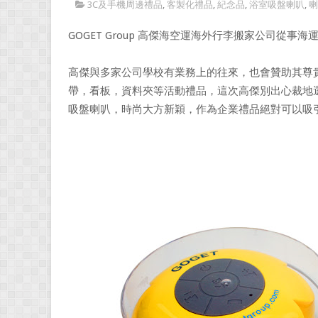
3C及手機周邊禮品
,
客製化禮品
,
紀念品
,
浴室吸盤喇叭
,
喇
GOGET Group 高傑海空運海外行李搬家公司從
高傑與多家公司學校有業務上的往來，也會贊助其尊
帶，看板，資料夾等活動禮品，這次高傑別出心裁地
吸盤喇叭，時尚大方新穎，作為企業禮品絕對可以吸