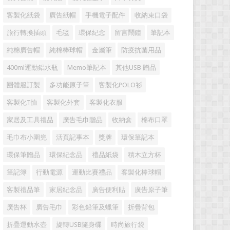
客製化紙袋
廣告紙帽
手機電子配件
收納束口袋
旅行轉換插頭
毛毯
環保紀念
留言鬧鐘
筆記本
純棉廣告帽
純棉棒球帽
金屬筆
防疫抗菌用品
400ml運動鋁水瓶
Memo筆記本
其他USB 贈品
團體服訂製
多功能原子筆
客製化POLO衫
客製化T恤
客製化外套
客製化衣服
家居及工具禮品
廣告毛巾贈品
收納盒
棉布口罩
毛巾布小圍兜
活頁記事本
獎牌
環保筆記本
環保筆贈品
環保紀念品
禮品紙袋
積木立方杯
筆記簿
行動電源
運動比賽禮品
客製化棒球帽
客製禮品筆
家居紀念品
廣告便利貼
廣告原子筆
廣告杯
廣告毛巾
彩色鉛筆及蠟筆
折疊背包
折疊運動水壺
旋轉USB隨身碟
時尚旅行袋