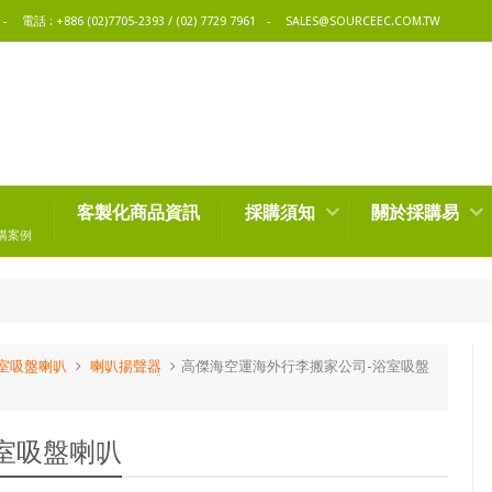
電話 : +886 (02)7705-2393 / (02) 7729 7961
SALES@SOURCEEC.COM.TW
客製化商品資訊
採購須知
關於採購易
購案例
室吸盤喇叭
喇叭揚聲器
高傑海空運海外行李搬家公司-浴室吸盤
室吸盤喇叭