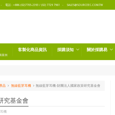
電話 : +886 (02)7705-2393 / (02) 7729 7961
SALES@SOURCEEC.COM.TW
客製化商品資訊
採購須知
關於採購易
購案例
導品
無線藍芽耳機
無線藍芽耳機-財團法人國家政策研究基金會
研究基金會
耳機