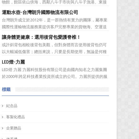
物館，館區依山傍海，西鄰八斗子市街與八斗子漁港、東接
東北角海岸風景特定區，有省道台2線及台鐵深澳線經過，
運動水壺-台灣朗升國際物流有限公司
總面積約48公頃。設有「海洋環境廳」、「海洋科學廳」等
台灣朗升成立於2012年，是一群熱情有實力的團隊，屬專業
9個展示廳，以及潮境海洋中心、潮境公園、環保復育公
國際性運輸物流服務業提供客戶完整專業的貨物海、空運送
園、八斗子公園等遊憩...
服務。服務網遍及全球。秉持”我們用心、 客戶放心”的經營
讓身體更健康：選用後背包愛護脊椎！
理念，提供專業、負責、安全、便捷及熱忱的優良服務品
或許斜背包相較後背包美觀，但對身體而言使用後背包仍可
質。多樣式的服務項目滿足您全球化擴展商機的腳步，並可
以大幅減低傷害；總括來說，只要是長期使用，無論是何種
依客戶之需求提...
背包都會對身體造成一定傷害：背包過重或錯誤的背負姿
LED燈-力麗
勢、先天促量的產品設計等因素都有可能造成使用時的隱性
LED燈 力麗 力麗科技股份有限公司是由國內知名之力麗集團
傷害！ 但若現在開始採用對身體較為輕鬆的後背包即可早日
於2000年跨足科技產業投資所成立的公司。力麗所提供的服
拯救身體的脊椎。可將...
務有：軟體開發、協助企業補助計畫、資安產品代理、資訊
標籤
整合服務、解抉方案、資訊安全、儲存系統，網路規劃等加
值服務！ 作為科技公司，訂購禮品又怎能普普通...
紀念品
客製化禮品
企業贈品