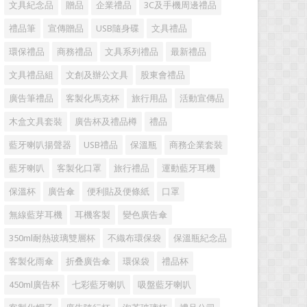
文具紀念品
贈品
企業禮品
3C及手機周邊禮品
禮品筆
宣傳贈品
USB隨身碟
文具禮品
環保禮品
商務禮品
文具系列禮品
最新禮品
文具禮品組
文創及辦公文具
股東會禮品
廣告筆禮品
客製化馬克杯
旅行用品
活動宣傳品
木盒文具套裝
廣告杯及禮品樽
禮品
藍牙喇叭揚聲器
USB禮品
保溫瓶
商務企業套裝
藍牙喇叭
客製化口罩
旅行禮品
運動藍牙耳機
保溫杯
廣告傘
便利貼及便條紙
口罩
無線藍芽耳機
耳機客製
變色廣告傘
350ml耐熱玻璃雙層杯
不織布環保袋
保溫瓶紀念品
客製化雨傘
折叠廣告傘
環保袋
禮品杯
450ml廣告杯
七彩藍牙喇叭
吸盤藍牙喇叭