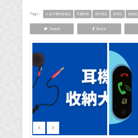
Tags :
3C及手機周邊禮品
耳機客製
尾牙禮品
宣導品
無線藍
Tweet
Share