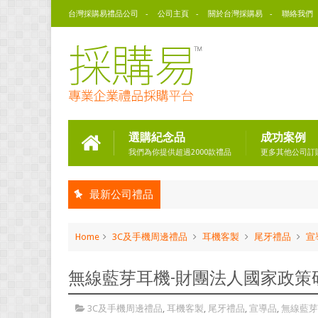
台灣採購易禮品公司
公司主頁
關於台灣採購易
聯絡我們
選購紀念品
成功案例
我們為你提供超過2000款禮品
更多其他公司訂
最新公司禮品
Home
3C及手機周邊禮品
耳機客製
尾牙禮品
宣
無線藍芽耳機-財團法人國家政策
3C及手機周邊禮品
,
耳機客製
,
尾牙禮品
,
宣導品
,
無線藍芽