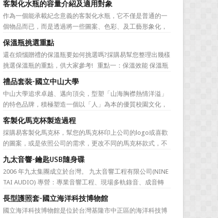
客製化水瓶的容量介紹及適用對象
直是許多人最棘手的任務，送得不好反而怕有影響友誼什麼
作為一個能承載紀念意義的客製化水瓶，它不僅是普通的一
的。下面為大家準備的一份簡單的結婚禮品攻略，希望能為
個物品而已，而是透過將一些圖案、色彩、及工藝形象化，
大家排憂解難吧! ...
來象徵公司的特有文化。它塑造了公司的品牌，也體現公司
保溫瓶挑選重點
的特色，同時也能表達對於接受贈禮方的感激之情。此外，
還在煩惱贈禮的保溫瓶要如何挑選嗎?採購易幫您整理出幾樣
作為一樣每天都會用到的必需品，水瓶也含有虛懷若谷、有
挑選保溫瓶的重點，供大家參考! 重點一：保溫效能 保溫瓶
容乃大的寓意，適合做...
的包裝外盒或說明書上會標示保溫數據，建議挑選至少6hr且
禮品套裝-國立中山大學
>68℃的保溫瓶。 重點二：開蓋種類 一鍵開蓋v.s.旋轉開蓋
中山大學追求卓越、邁向頂尖，型塑「山海胸襟熱情洋溢」
若使用者會在駕駛期間飲水，則必須...
的特色品牌，積極塑造一個以「人」為本的優質校園文化，
並營造「樂在其中」的工作氛圍，務求成為莘莘學子嚮往，
客製化馬克杯製造過程
優秀人才聚集，校友引以為傲，社會高度認同的國際知名一
採購易客製化馬克杯，幫您的馬克杯印上公司的logo或喜歡
流大學。 中山大學圖書館圖書與資訊處訂製了 糖果色多層搭
的圖案，或是依照公司的需求，更改不同的馬克杯款式，不
扣文件夾 和 ...
管是馬克杯是高矮胖瘦，採購易都能為您客製化馬克杯，製
九太音響-鑰匙USB隨身碟
作一款獨一無二的樣式，但是製作一個馬克杯需要花費多久
2006 年九太集團成立於台灣。 九太音響工程有限公司(NINE
的時間呢？相信您看完採購易介紹後，內心也會蠢蠢欲動的
TAI AUDIO) 專營：專業音響工程、現場多軌錄音、成音轉
想去手拉坏體驗館...
播、音響樂器租賃、工程製作、器材買賣。 2017年，九太企
長型護照套-國立海洋科技博物館
業滿十週年了！為慶祝九太音響成立十週年，九太音響向 採
國立海洋科技博物館是位於台灣基隆市中正區的海洋科技博
購易客製化禮品公司 訂購了一款 鑰匙...