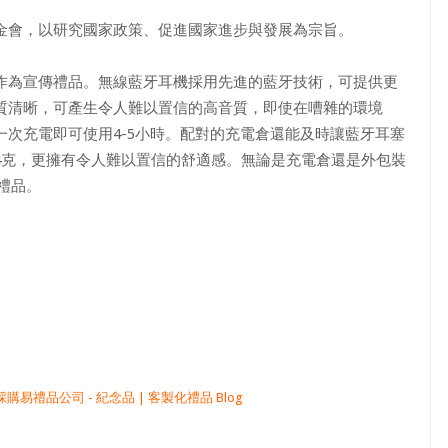
會，以研究國家政策、促進國家進步與發展為宗旨。 ​
作為宣傳禮品。無線藍牙耳機採用先進的藍牙技術，可提供更
質清晰，可產生令人難以置信的高音質，即使在嘈雜的環境
次充電即可使用4-5小時。配對的充電倉還能及時讓藍牙耳塞
4克，更擁有令人難以置信的舒適感。無論是充電倉還是外包裝
子禮品。
禮品公司 - 紀念品 | 客製化禮品 Blog