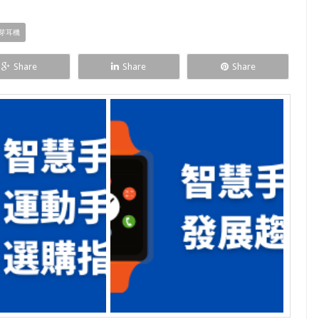
芽耳機
Share
Share
Share