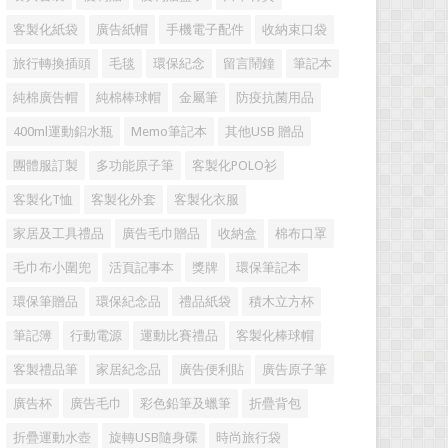
客製化紙袋
廣告紙帽
手機電子配件
收納束口袋
旅行轉換插頭
毛毯
環保紀念
留言鬧鐘
筆記本
純棉廣告帽
純棉棒球帽
金屬筆
防疫抗菌用品
400ml運動鋁水瓶
Memo筆記本
其他USB 贈品
團體服訂製
多功能原子筆
客製化POLO衫
客製化T恤
客製化外套
客製化衣服
家居及工具禮品
廣告毛巾贈品
收納盒
棉布口罩
毛巾布小圍兜
活頁記事本
獎牌
環保筆記本
環保筆贈品
環保紀念品
禮品紙袋
積木立方杯
筆記簿
行動電源
運動比賽禮品
客製化棒球帽
客製禮品筆
家居紀念品
廣告便利貼
廣告原子筆
廣告杯
廣告毛巾
彩色鉛筆及蠟筆
折疊背包
折疊運動水壺
旋轉USB隨身碟
時尚旅行袋