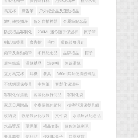
客製化帽子
廣告隨行杯
泡茶玻璃杯
禮品公司
馬克杯
廣告筆
戶外紀念品及運動禮品
旅行轉換插座
藍牙自拍神器
金屬筆紀念品
防疫禮品客製化
230ML 迷你随手保温杯
原子筆
喇叭揚聲器
廣告帽
毛巾
環保筷餐具組
鉛筆及自動鉛筆
冬日紀念品
品牌禮品
帽子
廣告鉛筆
滑鼠禮品
漁夫帽
無線滑鼠
立方馬克杯
耳機
餐具
360ml隔熱便攜玻璃瓶
不銹鋼環保餐具
中性筆
客製化保溫杯
客製化保溫瓶
客製化旅行商品
客製化袋
家居日用贈品
小麥便攜伸縮杯
攜帶型環保餐具組
收納袋
收納袋及化妝袋
文件袋
水晶座及紀念品
水晶獎座
環保筆
禮品套裝
迷你無線喇叭
餐具套裝
便利貼
便利貼盒子
口罩材質