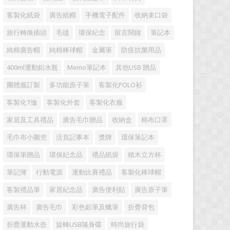
客製化紙袋
廣告紙帽
手機電子配件
收納束口袋
旅行轉換插頭
毛毯
環保紀念
留言鬧鐘
筆記本
純棉廣告帽
純棉棒球帽
金屬筆
防疫抗菌用品
400ml運動鋁水瓶
Memo筆記本
其他USB 贈品
團體服訂製
多功能原子筆
客製化POLO衫
客製化T恤
客製化外套
客製化衣服
家居及工具禮品
廣告毛巾贈品
收納盒
棉布口罩
毛巾布小圍兜
活頁記事本
獎牌
環保筆記本
環保筆贈品
環保紀念品
禮品紙袋
積木立方杯
筆記簿
行動電源
運動比賽禮品
客製化棒球帽
客製禮品筆
家居紀念品
廣告便利貼
廣告原子筆
廣告杯
廣告毛巾
彩色鉛筆及蠟筆
折疊背包
折疊運動水壺
旋轉USB隨身碟
時尚旅行袋