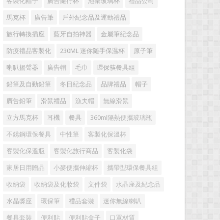
客製化帽子
廣告隨行杯
泡茶玻璃杯
禮品公司
馬克杯
廣告筆
戶外紀念品及運動禮品
旅行轉換插座
藍牙自拍神器
金屬筆紀念品
防疫禮品客製化
230ML 迷你随手保温杯
原子筆
喇叭揚聲器
廣告帽
毛巾
環保筷餐具組
鉛筆及自動鉛筆
冬日紀念品
品牌禮品
帽子
廣告鉛筆
滑鼠禮品
漁夫帽
無線滑鼠
立方馬克杯
耳機
餐具
360ml隔熱便攜玻璃瓶
不銹鋼環保餐具
中性筆
客製化保溫杯
客製化保溫瓶
客製化旅行商品
客製化袋
家居日用贈品
小麥便攜伸縮杯
攜帶型環保餐具組
收納袋
收納袋及化妝袋
文件袋
水晶座及紀念品
水晶獎座
環保筆
禮品套裝
迷你無線喇叭
餐具套裝
便利貼
便利貼盒子
口罩材質