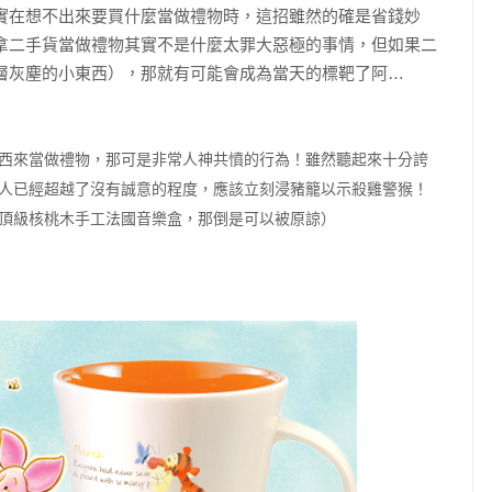
實在想不出來要買什麼當做禮物時，這招雖然的確是省錢妙
拿二手貨當做禮物其實不是什麼太罪大惡極的事情，但如果二
…
層灰塵的小東西），那就有可能會成為當天的標靶了阿
西來當做禮物，那可是非常人神共憤的行為！雖然聽起來十分誇
人已經超越了沒有誠意的程度，應該立刻浸豬籠以示殺雞警猴！
頂級核桃木手工法國音樂盒，那倒是可以被原諒）