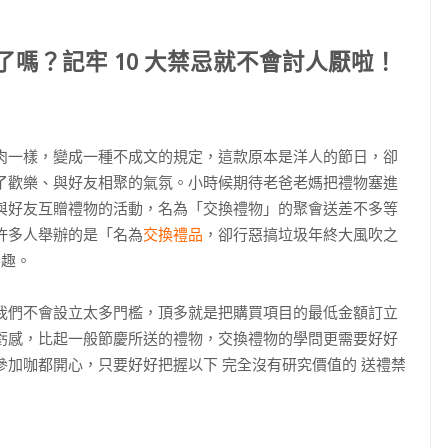
10
了嗎？記牢
大禁忌就不會討人厭啦！
肉一樣，變成一種不成文的規定，這款原本是洋人的節日，卻
了歡樂、與好友相聚的氣氛。小時候期待老爸老媽把禮物塞進
與好友互贈禮物的活動，名為「交換禮物」的聚會送差不多等
許多人舉辦的是「名為
交換禮品
，卻行惡搞垃圾年終大風吹之
樂趣。
我們不會設立太多門檻，頂多就是把購買項目的最低金額訂立
虧感，比起一般節慶所送的禮物，交換禮物的學問更需要好好
參加咖都開心，只要好好把握以下
完全沒有研究價值的
送禮禁