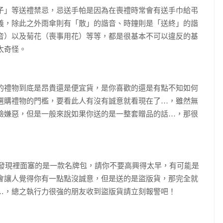
子」等送禮禁忌，忌送手帕是因為在喪禮時常會有送手巾給弔
義，除此之外雨傘則有「散」的諧音、時鐘則是「送終」的諧
音）以及菊花（喪事用花）等等，都是很基本不可以違反的基
太奇怪。
的禮物到底是昂貴還是便宜貨，是你喜歡的還是有點不知如何
選購禮物的門檻，要看此人有沒有誠意就看現在了…，雖然無
臉嫌惡，但是一般來說如果你送的是一整套贈品的話…，那很
發現裡面塞的是一款名牌包，請你不要高興得太早，有可能是
會讓人覺得你有一點點沒誠意，但是送的是盜版貨，那完全就
…
，總之執行力很強的朋友收到盜版貨請立刻報警吧！