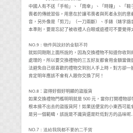
中國人有不送「手帕」、「雨傘」、「時鐘」、「鞋
喪者的傳統習俗，用意在於讓弔喪者與死者永別的意
音，另外像是「剪刀」（一刀兩斷）、手錶（婊字諧
本準則，要是忘記了被收禮人白眼或退禮可不要覺得
NO.9
：物件與說好的金額不符
就如同剛剛上面所說的，因為交換禮物不知道你收到
處理的，所以要交換禮物的三五好友都會用金額當做
法避免自己很喜歡的禮物交到別人手上時，對方卻一
肯定明年應該不會有人跟你交換了阿！
NO.8
：盜得好假好明顯的盜版貨
500
如果交換禮物門檻明明就是
元，當你打開禮物卻
根本揹不出去的盜版貨阿！如果送便宜的小東西可能
是另一個範疇，該說是不識貨還是貶低對方的品味呢
NO.7
：送給我我都不要的二手貨