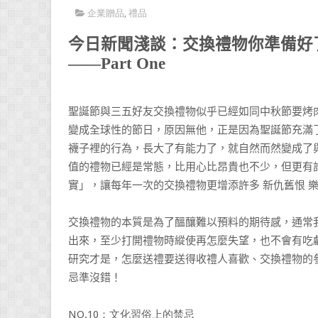
企業贈品
,
禮品
今日新聞淺談：交換禮物你準備好
——Part One
聖誕節與三五好友交換禮物似乎已經如同中秋節要烤
變成全球性的節日，原因無他，正是因為聖誕節充滿
襪子裡的行為，長大了有能力了，就自然而然變成了
值的禮物已經是常態，比用心比昂貴也不少，但更有
實」，讓每年一次的交換禮物更增添許多
新仇舊恨
交換禮物的本質是為了醞釀難以預料的期待感，通常
出來，至少打開禮物時縱使再怎麼失望，也不會有吃
研究才是，怎麼送禮要送得收禮人喜歡、交換禮物的
忌準沒錯！
NO.10
：文化習俗上的禁忌