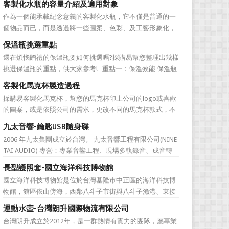
客製化水瓶的容量介紹及適用對象
直是許多人最棘手的任務，送得不好反而怕有影響友誼什麼
作為一個能承載紀念意義的客製化水瓶，它不僅是普通的一
的。下面為大家準備的一份簡單的結婚禮品攻略，希望能為
個物品而已，而是透過將一些圖案、色彩、及工藝形象化，
大家排憂解難吧! ...
來象徵公司的特有文化。它塑造了公司的品牌，也體現公司
保溫瓶挑選重點
的特色，同時也能表達對於接受贈禮方的感激之情。此外，
還在煩惱贈禮的保溫瓶要如何挑選嗎?採購易幫您整理出幾樣
作為一樣每天都會用到的必需品，水瓶也含有虛懷若谷、有
挑選保溫瓶的重點，供大家參考! 重點一：保溫效能 保溫瓶
容乃大的寓意，適合做...
的包裝外盒或說明書上會標示保溫數據，建議挑選至少6hr且
客製化馬克杯製造過程
>68℃的保溫瓶。 重點二：開蓋種類 一鍵開蓋v.s.旋轉開蓋
採購易客製化馬克杯，幫您的馬克杯印上公司的logo或喜歡
若使用者會在駕駛期間飲水，則必須...
的圖案，或是依照公司的需求，更改不同的馬克杯款式，不
管是馬克杯是高矮胖瘦，採購易都能為您客製化馬克杯，製
九太音響-鑰匙USB隨身碟
作一款獨一無二的樣式，但是製作一個馬克杯需要花費多久
2006 年九太集團成立於台灣。 九太音響工程有限公司(NINE
的時間呢？相信您看完採購易介紹後，內心也會蠢蠢欲動的
TAI AUDIO) 專營：專業音響工程、現場多軌錄音、成音轉
想去手拉坏體驗館...
播、音響樂器租賃、工程製作、器材買賣。 2017年，九太企
長型護照套-國立海洋科技博物館
業滿十週年了！為慶祝九太音響成立十週年，九太音響向 採
國立海洋科技博物館是位於台灣基隆市中正區的海洋科技博
購易客製化禮品公司 訂購了一款 鑰匙...
物館，館區依山傍海，西鄰八斗子市街與八斗子漁港、東接
東北角海岸風景特定區，有省道台2線及台鐵深澳線經過，
運動水壺-台灣朗升國際物流有限公司
總面積約48公頃。設有「海洋環境廳」、「海洋科學廳」等
台灣朗升成立於2012年，是一群熱情有實力的團隊，屬專業
9個展示廳，以及潮境海洋中心、潮境公園、環保復育公