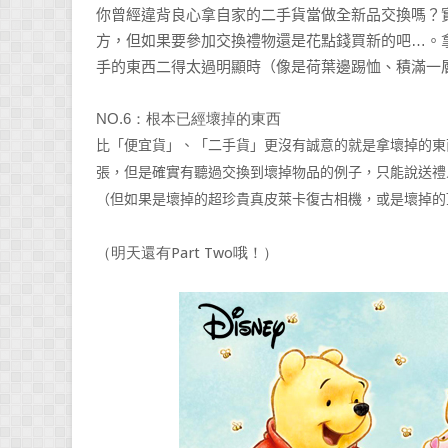
你曾經違背良心拿自家的二手貨當做全新品交換嗎？
…
方，但如果要參加交換禮物還是花點錢買新的吧
。
手的東西二得太過明顯時（像是荷葉邊踢恤、積滿一
NO.6
：根本已經壞掉的東西
比「便宜貨」、「二手貨」更沒有誠意的就是拿壞掉的東
張，但是確實有聽過交換到壞掉物品的例子，只能說送禮
（但如果是壞掉的超珍貴真皮萊卡復古相機，或是壞掉的
（明天還有Part Two哦！）