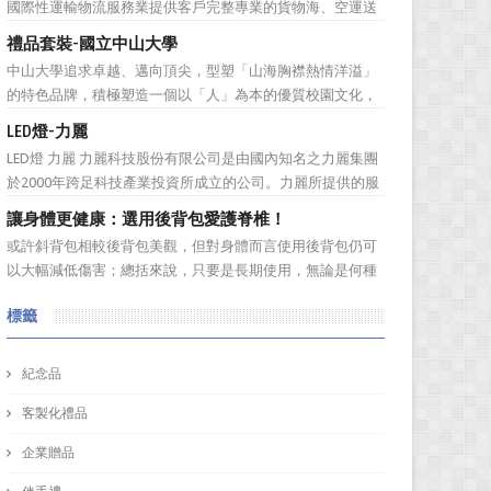
國際性運輸物流服務業提供客戶完整專業的貨物海、空運送
園、八斗子公園等遊憩...
服務。服務網遍及全球。秉持”我們用心、 客戶放心”的經營
禮品套裝-國立中山大學
理念，提供專業、負責、安全、便捷及熱忱的優良服務品
中山大學追求卓越、邁向頂尖，型塑「山海胸襟熱情洋溢」
質。多樣式的服務項目滿足您全球化擴展商機的腳步，並可
的特色品牌，積極塑造一個以「人」為本的優質校園文化，
依客戶之需求提...
並營造「樂在其中」的工作氛圍，務求成為莘莘學子嚮往，
LED燈-力麗
優秀人才聚集，校友引以為傲，社會高度認同的國際知名一
LED燈 力麗 力麗科技股份有限公司是由國內知名之力麗集團
流大學。 中山大學圖書館圖書與資訊處訂製了 糖果色多層搭
於2000年跨足科技產業投資所成立的公司。力麗所提供的服
扣文件夾 和 ...
務有：軟體開發、協助企業補助計畫、資安產品代理、資訊
讓身體更健康：選用後背包愛護脊椎！
整合服務、解抉方案、資訊安全、儲存系統，網路規劃等加
或許斜背包相較後背包美觀，但對身體而言使用後背包仍可
值服務！ 作為科技公司，訂購禮品又怎能普普通...
以大幅減低傷害；總括來說，只要是長期使用，無論是何種
背包都會對身體造成一定傷害：背包過重或錯誤的背負姿
標籤
勢、先天促量的產品設計等因素都有可能造成使用時的隱性
傷害！ 但若現在開始採用對身體較為輕鬆的後背包即可早日
拯救身體的脊椎。可將...
紀念品
客製化禮品
企業贈品