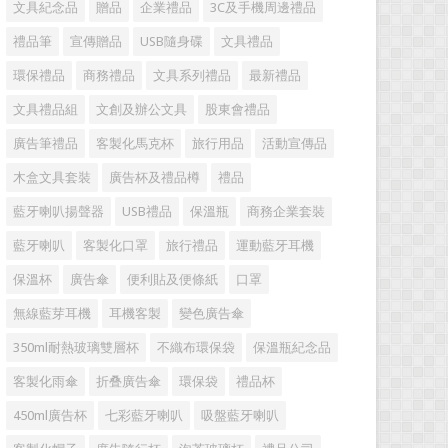
文具紀念品
贈品
企業禮品
3C及手機周邊禮品
禮品筆
宣傳贈品
USB隨身碟
文具禮品
環保禮品
商務禮品
文具系列禮品
最新禮品
文具禮品組
文創及辦公文具
股東會禮品
廣告筆禮品
客製化馬克杯
旅行用品
活動宣傳品
木盒文具套裝
廣告杯及禮品樽
禮品
藍牙喇叭揚聲器
USB禮品
保溫瓶
商務企業套裝
藍牙喇叭
客製化口罩
旅行禮品
運動藍牙耳機
保溫杯
廣告傘
便利貼及便條紙
口罩
無線藍芽耳機
耳機客製
變色廣告傘
350ml耐熱玻璃雙層杯
不織布環保袋
保溫瓶紀念品
客製化雨傘
折叠廣告傘
環保袋
禮品杯
450ml廣告杯
七彩藍牙喇叭
吸盤藍牙喇叭