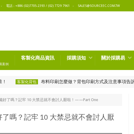
電話 : +886 (02)7705-2393 / (02) 7729 7961
SALES@SOURCEEC.COM.TW
客製化商品資訊
採購須知
關於採購易
購案例
布料印刷怎麼做？背包印刷方式及注意事項告訴你！
客製化背包
了嗎？記牢 10 大禁忌就不會討人厭啦！——Part One
了嗎？記牢 10 大禁忌就不會討人厭