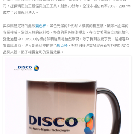
司，提供精密加工設備與加工工具，創業70餘年，全球市場佔有率70%，2007年
成立了台灣現地法人。
與採購易定制的此款
變色杯
，黑色光潔的外形給人樸實的穩重感，顯示出企業的
專業權威。當倒入熱的飲料後，杯身的黑色逐漸褪去，在欣賞著黑白交融的顏色
變化過程中，DISCO的標誌鮮明醒目地赫然浮現，除了得到視覺享受，還讓客戶
驚喜感滿溢。注入創新科技的變色
馬克杯
，對於同樣注重發展高新客戶的DISCO
品牌來說，起了相得益彰的宣傳效果。