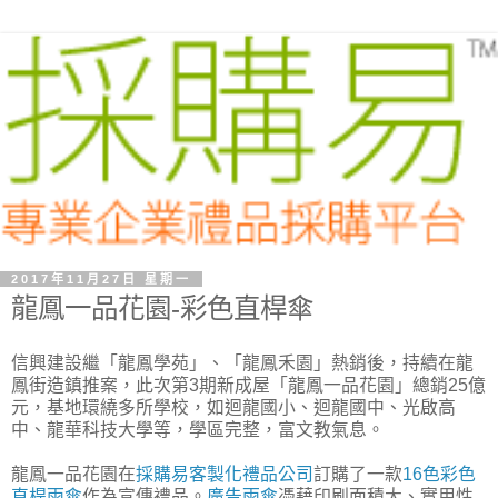
2017年11月27日 星期一
龍鳳一品花園-彩色直桿傘
信興建設繼「龍鳳學苑」、「龍鳳禾園」熱銷後，持續在龍
鳳街造鎮推案，此次第3期新成屋「龍鳳一品花園」總銷25億
元，基地環繞多所學校，如迴龍國小、迴龍國中、光啟高
中、龍華科技大學等，學區完整，富文教氣息。
龍鳳一品花園在
採購易客製化禮品公司
訂購了一款
16色彩色
直桿雨傘
作為宣傳禮品。
廣告雨傘
憑藉印刷面積大、實用性