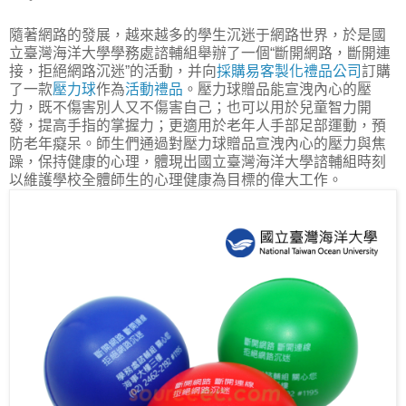
隨著網路的發展，越來越多的學生沉迷于網路世界，於是國
立臺灣海洋大學學務處諮輔組舉辦了一個“斷開網路，斷開連
接，拒絕網路沉迷”的活動，并向
採購易客製化禮品公司
訂購
了一款
壓力球
作為
活動禮品
。壓力球贈品能宣洩內心的壓
力，既不傷害別人又不傷害自己；也可以用於兒童智力開
發，提高手指的掌握力；更適用於老年人手部足部運動，預
防老年癡呆。師生們通過對壓力球贈品宣洩內心的壓力與焦
躁，保持健康的心理，體現出國立臺灣海洋大學諮輔組時刻
以維護學校全體師生的心理健康為目標的偉大工作。