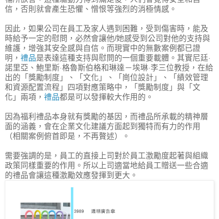
信，否則就會產生恐懼、憎恨等強烈的消極情感。
因此，如果公司在員工及家人遇到困難，受到傷害時，能及
時給予一定的慰問，必然會讓他/她感受到公司對他的支持與
維護，增強其安全感與自信。而現實中的無數案例都已證
明，
禮品
是表達這種支持與慰問的一個重要載體。其實尼廷
·
諾里亞、鮑里斯
格魯斯伯格和琳達－埃琳
李三位教授，在給
·
·
出的「獎勵制度」、「文化」、「崗位設計」、「績效管理
和資源配置流程」四項對應策略中，「獎勵制度」與「文
化」兩項，
禮品
都是可以發揮較大作用的。
因為福利禮品本身就有獎勵的基因，而禮品所承載的精神層
面的涵義，會在企業文化建議方面起到獨特而有力的作用
（相關案例俯首即是，不再贅述）。
需要強調的是，員工的直接上司對於員工激勵度起著與組織
政策同樣重要的作用。所以上司適當地給員工贈送一些合適
的禮品會讓這種激勵效應發揮到更大。