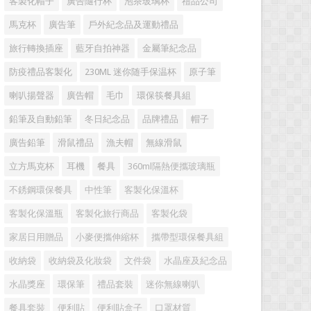
客製化帽子
廣告隨行杯
泡茶玻璃杯
禮品公司
馬克杯
廣告筆
戶外紀念品及運動禮品
旅行轉換插座
藍牙自拍神器
金屬筆紀念品
防疫禮品客製化
230ML 迷你随手保温杯
原子筆
喇叭揚聲器
廣告帽
毛巾
環保筷餐具組
鉛筆及自動鉛筆
冬日紀念品
品牌禮品
帽子
廣告鉛筆
滑鼠禮品
漁夫帽
無線滑鼠
立方馬克杯
耳機
餐具
360ml隔熱便攜玻璃瓶
不銹鋼環保餐具
中性筆
客製化保溫杯
客製化保溫瓶
客製化旅行商品
客製化袋
家居日用贈品
小麥便攜伸縮杯
攜帶型環保餐具組
收納袋
收納袋及化妝袋
文件袋
水晶座及紀念品
水晶獎座
環保筆
禮品套裝
迷你無線喇叭
餐具套裝
便利貼
便利貼盒子
口罩材質