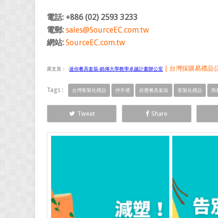
電話: +886 (02) 2593 3233
電郵:
sales@SourceEC.com.tw
網站:
SourceEC.com.tw
| 台灣採購易禮品公司
原文見：
-
迷你餐具套裝-銘傳大學教學卓越計畫辦公室
Tags :
台灣客製化禮品
伴手禮
折疊餐具套裝
客製化禮品
商
Tweet
Share