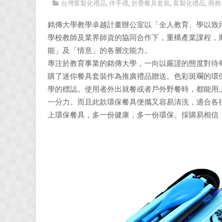
台灣客製化禮品
,
伴手禮
,
折疊餐具套裝
,
客製化禮品
,
商務
銘傳大學教學卓越計畫辦公室以「全人教育、學以致
學校教師及業界師資的協同合作下，重構產業課程，
能」及「情意」的各層次能力。
專注於教育事業的銘傳大學，一向以嚴謹的態度對待
購了迷你餐具套裝作為推廣禮品贈送。色彩斑斕的環
學的標誌。使用者外出就餐或者戶外野餐時，都能用
一分力。而且此款環保餐具便攜又容易清洗，適合各
上環保餐具，多一份健康，多一份環保。採購易相信