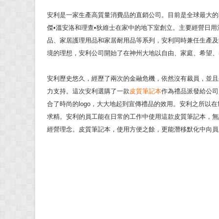
安利是
一
家生產高質量消費品的直銷公司。目前是全球最大的
傑•溫安洛和理查•狄維士在家中的地下室創立。主要經營日
品、家居護理用品和家居耐用品等系列，安利同時兼任生產及
境的理想，安利公司開始了在神州大地以自由、家庭、希望、
安利歷史悠久，經歷了兩次的金融危機，依然沒有裁員，並且
力支持。這次安利選購了
一
款
皮質筆記本
作為禮品派發給公司
合了時尚的logo，大大地起到宣傳禮品的效用。安利之所以
求精。安利的員工能在日常的工作中使用這款皮質筆記本，無
經營理念。皮質筆記本，使用方便之餘，更能潛移默化中向員