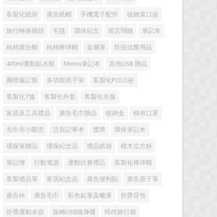
客製化紙袋
廣告紙帽
手機電子配件
收納束口袋
旅行轉換插頭
毛毯
環保紀念
留言鬧鐘
筆記本
純棉廣告帽
純棉棒球帽
金屬筆
防疫抗菌用品
400ml運動鋁水瓶
Memo筆記本
其他USB 贈品
團體服訂製
多功能原子筆
客製化POLO衫
客製化T恤
客製化外套
客製化衣服
家居及工具禮品
廣告毛巾贈品
收納盒
棉布口罩
毛巾布小圍兜
活頁記事本
獎牌
環保筆記本
環保筆贈品
環保紀念品
禮品紙袋
積木立方杯
筆記簿
行動電源
運動比賽禮品
客製化棒球帽
客製禮品筆
家居紀念品
廣告便利貼
廣告原子筆
廣告杯
廣告毛巾
彩色鉛筆及蠟筆
折疊背包
折疊運動水壺
旋轉USB隨身碟
時尚旅行袋