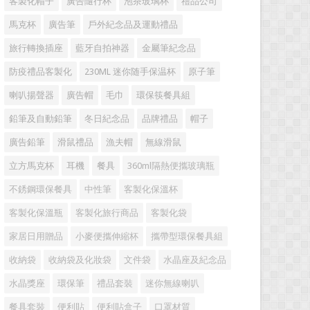
客製化帽子
廣告隨行杯
泡茶玻璃杯
禮品公司
馬克杯
廣告筆
戶外紀念品及運動禮品
旅行轉換插座
藍牙自拍神器
金屬筆紀念品
防疫禮品客製化
230ML 迷你随手保温杯
原子筆
喇叭揚聲器
廣告帽
毛巾
環保筷餐具組
鉛筆及自動鉛筆
冬日紀念品
品牌禮品
帽子
廣告鉛筆
滑鼠禮品
漁夫帽
無線滑鼠
立方馬克杯
耳機
餐具
360ml隔熱便攜玻璃瓶
不銹鋼環保餐具
中性筆
客製化保溫杯
客製化保溫瓶
客製化旅行商品
客製化袋
家居日用贈品
小麥便攜伸縮杯
攜帶型環保餐具組
收納袋
收納袋及化妝袋
文件袋
水晶座及紀念品
水晶獎座
環保筆
禮品套裝
迷你無線喇叭
餐具套裝
便利貼
便利貼盒子
口罩材質