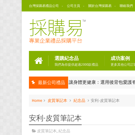
台灣採購易禮品公司
公司主頁
關於台灣採購易
聯絡我們
選購紀念品
成功案例
我們為你提供超過2000款禮品
更多其他公司訂
讓身體更健康：選用後背包愛護脊椎！
最新公司禮品
客製 後背包
Home
皮質筆記本
紀念品
安利-皮質筆記本
安利-皮質筆記本
皮質筆記本
,
紀念品