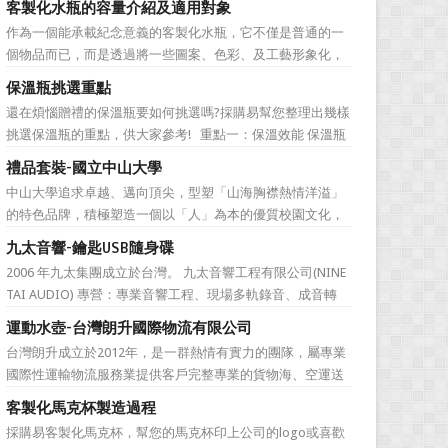
客製化水瓶的容量介紹及適用對象
直是許多人最棘手的任務，送得不好反而怕有影響友誼什麼
作為一個能承載紀念意義的客製化水瓶，它不僅是普通的一
的。下面為大家準備的一份簡單的結婚禮品攻略，希望能為
個物品而已，而是透過將一些圖案、色彩、及工藝形象化，
大家排憂解難吧! ...
來象徵公司的特有文化。它塑造了公司的品牌，也體現公司
保溫瓶挑選重點
的特色，同時也能表達對於接受贈禮方的感激之情。此外，
還在煩惱贈禮的保溫瓶要如何挑選嗎?採購易幫您整理出幾樣
作為一樣每天都會用到的必需品，水瓶也含有虛懷若谷、有
挑選保溫瓶的重點，供大家參考! 重點一：保溫效能 保溫瓶
容乃大的寓意，適合做...
的包裝外盒或說明書上會標示保溫數據，建議挑選至少6hr且
禮品套裝-國立中山大學
>68℃的保溫瓶。 重點二：開蓋種類 一鍵開蓋v.s.旋轉開蓋
中山大學追求卓越、邁向頂尖，型塑「山海胸襟熱情洋溢」
若使用者會在駕駛期間飲水，則必須...
的特色品牌，積極塑造一個以「人」為本的優質校園文化，
並營造「樂在其中」的工作氛圍，務求成為莘莘學子嚮往，
九太音響-鑰匙USB隨身碟
優秀人才聚集，校友引以為傲，社會高度認同的國際知名一
2006 年九太集團成立於台灣。 九太音響工程有限公司(NINE
流大學。 中山大學圖書館圖書與資訊處訂製了 糖果色多層搭
TAI AUDIO) 專營：專業音響工程、現場多軌錄音、成音轉
扣文件夾 和 ...
播、音響樂器租賃、工程製作、器材買賣。 2017年，九太企
運動水壺-台灣朗升國際物流有限公司
業滿十週年了！為慶祝九太音響成立十週年，九太音響向 採
台灣朗升成立於2012年，是一群熱情有實力的團隊，屬專業
購易客製化禮品公司 訂購了一款 鑰匙...
國際性運輸物流服務業提供客戶完整專業的貨物海、空運送
服務。服務網遍及全球。秉持”我們用心、 客戶放心”的經營
客製化馬克杯製造過程
理念，提供專業、負責、安全、便捷及熱忱的優良服務品
採購易客製化馬克杯，幫您的馬克杯印上公司的logo或喜歡
質。多樣式的服務項目滿足您全球化擴展商機的腳步，並可