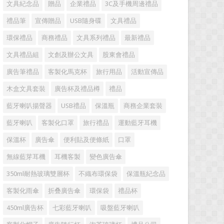
文具紀念品
贈品
企業禮品
3C及手機周邊禮品
禮品筆
宣傳贈品
USB隨身碟
文具禮品
環保禮品
商務禮品
文具系列禮品
最新禮品
文具禮品組
文創及辦公文具
股東會禮品
廣告筆禮品
客製化馬克杯
旅行用品
活動宣傳品
木盒文具套裝
廣告杯及禮品樽
禮品
藍牙喇叭揚聲器
USB禮品
保溫瓶
商務企業套裝
藍牙喇叭
客製化口罩
旅行禮品
運動藍牙耳機
保溫杯
廣告傘
便利貼及便條紙
口罩
無線藍芽耳機
耳機客製
變色廣告傘
350ml耐熱玻璃雙層杯
不織布環保袋
保溫瓶紀念品
客製化雨傘
折叠廣告傘
環保袋
禮品杯
450ml廣告杯
七彩藍牙喇叭
吸盤藍牙喇叭