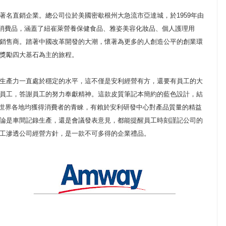
著名直銷企業。總公司位於美國密歇根州大急流市亞達城，於1959年由
用消費品，涵蓋了紐崔萊營養保健食品、雅姿美容化妝品、個人護理用
銷售商。踏著中國改革開發的大潮，懷著為更多的人創造公平的創業環
獎勵四大基石為主的旅程。
生產力一直處於穩定的水平，這不僅是安利經營有方，還要有員工的大
員工，答謝員工的努力奉獻精神。這款皮質筆記本簡約的藍色設計，結
在世界各地均獲得消費者的青睞，有賴於安利研發中心對產品質量的精益
論是車間記錄生產，還是會議發表意見，都能提醒員工時刻謹記公司的
工滲透公司經營方針，是一款不可多得的企業禮品。