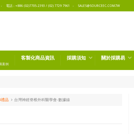
電話 : +886 (02)7705-2393 / (02) 7729 7961
SALES@SOURCEEC.COM.TW
客製化商品資訊
採購須知
關於採購易
購案例
B禮品
台灣神經脊椎外科醫學會-數據線