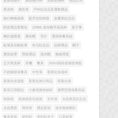
客製化帽子
廣告隨行杯
泡茶玻璃杯
禮品公司
馬克杯
廣告筆
戶外紀念品及運動禮品
旅行轉換插座
藍牙自拍神器
金屬筆紀念品
防疫禮品客製化
230ML 迷你随手保温杯
原子筆
喇叭揚聲器
廣告帽
毛巾
環保筷餐具組
鉛筆及自動鉛筆
冬日紀念品
品牌禮品
帽子
廣告鉛筆
滑鼠禮品
漁夫帽
無線滑鼠
立方馬克杯
耳機
餐具
360ml隔熱便攜玻璃瓶
不銹鋼環保餐具
中性筆
客製化保溫杯
客製化保溫瓶
客製化旅行商品
客製化袋
家居日用贈品
小麥便攜伸縮杯
攜帶型環保餐具組
收納袋
收納袋及化妝袋
文件袋
水晶座及紀念品
水晶獎座
環保筆
禮品套裝
迷你無線喇叭
餐具套裝
便利貼
便利貼盒子
口罩材質