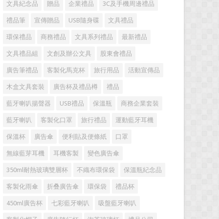
文具紀念品
贈品
企業禮品
3C及手機周邊禮品
禮品筆
宣傳贈品
USB隨身碟
文具禮品
環保禮品
商務禮品
文具系列禮品
最新禮品
文具禮品組
文創及辦公文具
股東會禮品
廣告筆禮品
客製化馬克杯
旅行用品
活動宣傳品
木盒文具套裝
廣告杯及禮品樽
禮品
藍牙喇叭揚聲器
USB禮品
保溫瓶
商務企業套裝
藍牙喇叭
客製化口罩
旅行禮品
運動藍牙耳機
保溫杯
廣告傘
便利貼及便條紙
口罩
無線藍芽耳機
耳機客製
變色廣告傘
350ml耐熱玻璃雙層杯
不織布環保袋
保溫瓶紀念品
客製化雨傘
折叠廣告傘
環保袋
禮品杯
450ml廣告杯
七彩藍牙喇叭
吸盤藍牙喇叭