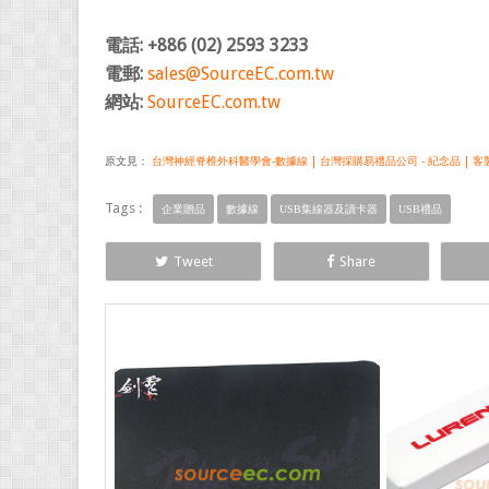
電話: +886 (02) 2593 3233
電郵:
sales@SourceEC.com.tw
網站:
SourceEC.com.tw
原文見：
台灣神經脊椎外科醫學會-數據線 | 台灣採購易禮品公司 - 紀念品 | 客製
Tags :
企業贈品
數據線
USB集線器及讀卡器
USB禮品
Tweet
Share