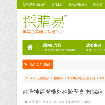
台灣採購易禮品公司
公司主頁
關於台灣採購易
聯絡我們
選購紀念品
成功案例
我們為你提供超過2000款禮品
更多其他公司訂
最新公司禮品
Home
企業贈品
數據線
USB集線器及讀卡器
US
台灣神經脊椎外科醫學會-數據線
企業贈品
,
數據線
,
USB集線器及讀卡器
,
USB禮品