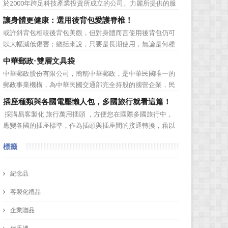
於2000年跨足科技產業投資所成立的公司。力麗所提供的服
依客戶之需求提...
務有：軟體開發、協助企業補助計畫、資安產品代理、資訊
讓身體更健康：選用後背包愛護脊椎！
整合服務、解抉方案、資訊安全、儲存系統，網路規劃等加
或許斜背包相較後背包美觀，但對身體而言使用後背包仍可
值服務！ 作為科技公司，訂購禮品又怎能普普通...
以大幅減低傷害；總括來說，只要是長期使用，無論是何種
背包都會對身體造成一定傷害：背包過重或錯誤的背負姿
中華郵政-雙層文具袋
勢、先天促量的產品設計等因素都有可能造成使用時的隱性
中華郵政股份有限公司，簡稱中華郵政，是中華民國唯一的
傷害！ 但若現在開始採用對身體較為輕鬆的後背包即可早日
郵政事業機構，為中華民國交通部完全持股的國營企業，民
拯救身體的脊椎。可將...
間常以「郵局」逕稱。其業務除郵遞相關領域外，亦涵蓋儲
插座種類與各國電壓懶人包，多國旅行就看這篇！
匯、人身保險等簡易金融服務。 中華郵政為回饋並感謝顧
採購易客製化 旅行萬用插頭 ，方便您在國際多國旅行中，
客，特舉辦105年郵票冊刮獎促銷回饋活動。活動內容是活
應變各國的插座標準，作為插頭與插座間的接通轉換，藉以
動期間內，凡顧...
順利獲取安全電源。但在出遊旅行前，你可能會有「不知道
標籤
我的轉換插頭在其他國家能不能使用」的疑問，現在 採購易
將要為大家解惑囉！讓我們先了解一下插頭插座的種類，以
及各國的電壓...
紀念品
客製化禮品
企業贈品