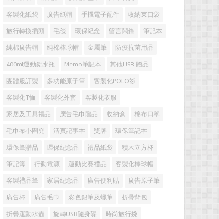
客製化紙袋
廣告紙帽
手機電子配件
收納束口袋
旅行轉換插頭
毛毯
環保紀念
留言鬧鐘
筆記本
純棉廣告帽
純棉棒球帽
金屬筆
防疫抗菌用品
400ml運動鋁水瓶
Memo筆記本
其他USB 贈品
團體服訂製
多功能原子筆
客製化POLO衫
客製化T恤
客製化外套
客製化衣服
家居及工具禮品
廣告毛巾贈品
收納盒
棉布口罩
毛巾布小圍兜
活頁記事本
獎牌
環保筆記本
環保筆贈品
環保紀念品
禮品紙袋
積木立方杯
筆記簿
行動電源
運動比賽禮品
客製化棒球帽
客製禮品筆
家居紀念品
廣告便利貼
廣告原子筆
廣告杯
廣告毛巾
彩色鉛筆及蠟筆
折疊背包
折疊運動水壺
旋轉USB隨身碟
時尚旅行袋