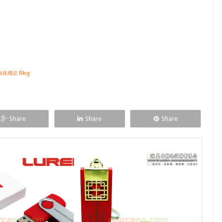
化禮品 Blog
Share
Share
Share