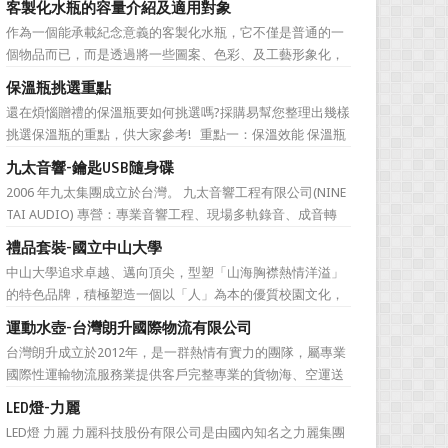
客製化水瓶的容量介紹及適用對象
直是許多人最棘手的任務，送得不好反而怕有影響友誼什麼
作為一個能承載紀念意義的客製化水瓶，它不僅是普通的一
的。下面為大家準備的一份簡單的結婚禮品攻略，希望能為
個物品而已，而是透過將一些圖案、色彩、及工藝形象化，
大家排憂解難吧! ...
來象徵公司的特有文化。它塑造了公司的品牌，也體現公司
保溫瓶挑選重點
的特色，同時也能表達對於接受贈禮方的感激之情。此外，
還在煩惱贈禮的保溫瓶要如何挑選嗎?採購易幫您整理出幾樣
作為一樣每天都會用到的必需品，水瓶也含有虛懷若谷、有
挑選保溫瓶的重點，供大家參考! 重點一：保溫效能 保溫瓶
容乃大的寓意，適合做...
的包裝外盒或說明書上會標示保溫數據，建議挑選至少6hr且
九太音響-鑰匙USB隨身碟
>68℃的保溫瓶。 重點二：開蓋種類 一鍵開蓋v.s.旋轉開蓋
2006 年九太集團成立於台灣。 九太音響工程有限公司(NINE
若使用者會在駕駛期間飲水，則必須...
TAI AUDIO) 專營：專業音響工程、現場多軌錄音、成音轉
播、音響樂器租賃、工程製作、器材買賣。 2017年，九太企
禮品套裝-國立中山大學
業滿十週年了！為慶祝九太音響成立十週年，九太音響向 採
中山大學追求卓越、邁向頂尖，型塑「山海胸襟熱情洋溢」
購易客製化禮品公司 訂購了一款 鑰匙...
的特色品牌，積極塑造一個以「人」為本的優質校園文化，
並營造「樂在其中」的工作氛圍，務求成為莘莘學子嚮往，
運動水壺-台灣朗升國際物流有限公司
優秀人才聚集，校友引以為傲，社會高度認同的國際知名一
台灣朗升成立於2012年，是一群熱情有實力的團隊，屬專業
流大學。 中山大學圖書館圖書與資訊處訂製了 糖果色多層搭
國際性運輸物流服務業提供客戶完整專業的貨物海、空運送
扣文件夾 和 ...
服務。服務網遍及全球。秉持”我們用心、 客戶放心”的經營
LED燈-力麗
理念，提供專業、負責、安全、便捷及熱忱的優良服務品
LED燈 力麗 力麗科技股份有限公司是由國內知名之力麗集團
質。多樣式的服務項目滿足您全球化擴展商機的腳步，並可